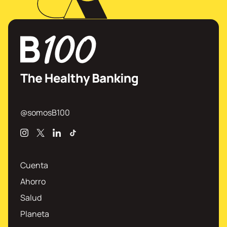
@somosB100
Instagram
X
Linkedin
TikTok
Cuenta
Ahorro
Salud
Planeta