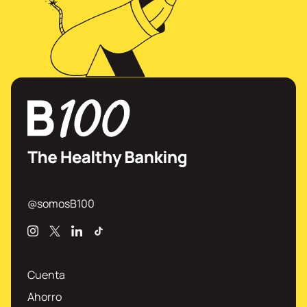
@somosB100
Instagram
X
Linkedin
TikTok
Cuenta
Ahorro