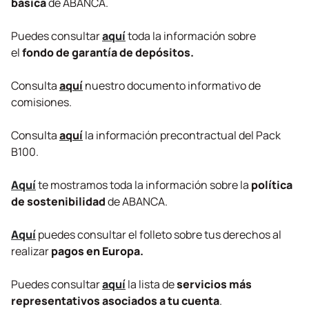
básica
de ABANCA.
Puedes consultar
aquí
toda la información sobre
el
fondo de garantía de depósitos.
Consulta
aquí
nuestro documento informativo de
comisiones.
Consulta
aquí
la información precontractual del Pack
B100.
Aquí
te mostramos toda la información sobre la
política
de sostenibilidad
de ABANCA.
Aquí
puedes consultar el folleto sobre tus derechos al
realizar
pagos en Europa.
Puedes consultar
aquí
la lista de
servicios más
representativos asociados a tu cuenta
.