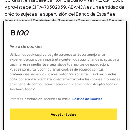
Coruña), en la calle Cantón Claudino Pita nº 2, C.P 15300,
y provista de CIF A-70302039. ABANCA es una entidad de
crédito sujeta a la supervisión del Banco de España e
inscrita en el Registro de Bancos y Banqueros del Banco
de España con el número de codificación 2080.
ABANCA se encuentra inscrita en el Registro Mercantil
Aviso de cookies
de A Coruña, al tomo 3426 de la Sección General, folio 1,
Utilizamos cookies propias y de terceros tanto para mejorar tu
hoja C-47.803, inscripción 1ª.
experiencia como para mostrarte contenidos publicitarios adaptados a
tus intereses mediante el análisis de tus hábitos de navegación.
Información de interés
Puedes consultar y configurar las cookies de acuerdo con tus
preferencias haciendo clic en el botón 'Personalizar'. También puedes
optar por aceptar o rechazar directamente todas las cookies informadas
en el panel de configuración haciendo clic en el botón 'Aceptar todas' o
Con tu pack B100 no pagarás las siguientes
'Rechazar todas'.
comisiones:
Para más información, accede a nuestra
Política de Cookies.
De mantenimiento ni de administración en la Cuenta B100.
De mantenimiento ni de administración en la Cuenta Save y
Aceptar todas
Cuenta Health.
Por transferencias en euros, no urgentes dentro de la zona