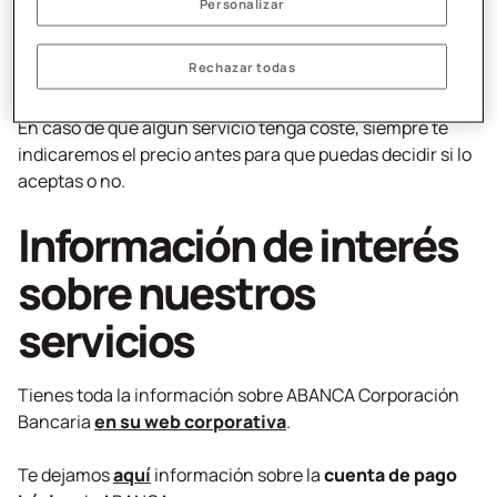
Personalizar
SEPA (la Single Euro Payments Area, o zona de pagos en
euros).
De emisión o mantenimiento de tu tarjeta de débito y de
Rechazar todas
cambio de divisa cuando la utilices en el extranjero.
En caso de que algún servicio tenga coste, siempre te
indicaremos el precio antes para que puedas decidir si lo
aceptas o no.
Información de interés
sobre nuestros
servicios
Tienes toda la información sobre ABANCA Corporación
Bancaria
en su web corporativa
.
Te dejamos
aquí
información sobre la
cuenta de pago