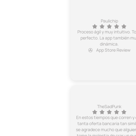
Paulichip
Proceso ágil y muy intuitivo. T
perfecto. La app también m
dinámica.
App Store Review
TheSadPunk
En estos tiempos que corren y
tanta oferta bancaria tan simil
se agradece mucho que alguie
tome la molestia de crar un nu