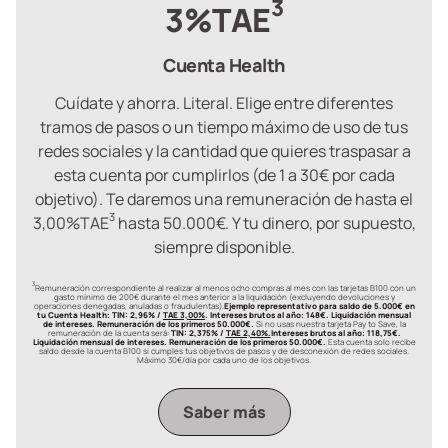
3
3%TAE
Cuenta Health
Cuídate y ahorra. Literal. Elige entre diferentes
tramos de pasos o un tiempo máximo de uso de tus
redes sociales y la cantidad que quieres traspasar a
esta cuenta por cumplirlos (de 1 a 30€ por cada
objetivo). Te daremos una remuneración de hasta el
3
3,00%TAE
hasta 50.000€. Y tu dinero, por supuesto,
siempre disponible.
3
Remuneración correspondiente al realizar al menos ocho compras al mes con las tarjetas B100 con un
gasto mínimo de 200€ durante el mes anterior a la liquidación (excluyendo devoluciones y
operaciones denegadas, anuladas o fraudulentas).
Ejemplo representativo para saldo de 5.000€ en
tu Cuenta Health: TIN: 2,96% /
TAE 3,00%
. Intereses brutos al año: 148€. Liquidación mensual
de intereses. Remuneración de los primeros 50.000€.
Si no usas nuestra tarjeta Pay to Save, la
remuneración de la cuenta será:
TIN: 2,375% /
TAE 2,40%.
Intereses brutos al año: 118,75€.
Liquidación mensual de intereses. Remuneración de los primeros 50.000€.
Esta cuenta solo recibe
saldo desde la cuenta B100 si cumples tus objetivos de pasos y de desconexión de redes sociales.
Máximo 30€/día por cada uno de los objetivos.
Saber más