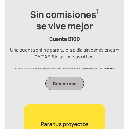
1
Sin comisiones
se vive mejor
Cuenta B100
Una cuenta online para tu día a día sin comisiones =
0%TAE. Sin sorpresas ni líos.
1
Cuenta no remunerada, sin comisiones de mantenimiento ni administración. 0%TIN
0%TAE
.
Saber más