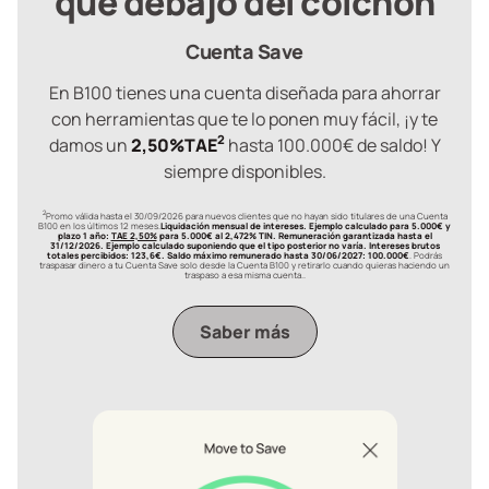
que debajo del colchón
Cuenta Save
En B100 tienes una cuenta diseñada para ahorrar
con herramientas que te lo ponen muy fácil, ¡y te
2
damos un
2,50%TAE
hasta 100.000€ de saldo! Y
siempre disponibles.
2
Promo válida hasta el 30/09/2026 para nuevos clientes que no hayan sido titulares de una Cuenta
B100 en los últimos 12 meses.
Liquidación mensual de intereses. Ejemplo calculado para 5.000€ y
plazo 1 año:
TAE 2,50%
para 5.000€ al 2,472% TIN. Remuneración garantizada hasta el
31/12/2026. Ejemplo calculado suponiendo que el tipo posterior no varía. Intereses brutos
totales percibidos: 123,6€. Saldo máximo remunerado hasta 30/06/2027: 100.000€
. Podrás
traspasar dinero a tu Cuenta Save solo desde la Cuenta B100 y retirarlo cuando quieras haciendo un
traspaso a esa misma cuenta..
Saber más