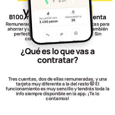
y tu
planeta
B100, mucho más que una cuenta
online
Remuneración para tu dinero, herramientas para
ahorrar y una tarjeta que limpia el mar, también
perfecta para viajar. Sin condiciones. Sin
compromisos. Sin comisiones.
¿Qué es lo que vas a
contratar?
Tres cuentas, dos de ellas remuneradas, y una
tarjeta muy diferente a la del resto 🤭 El
funcionamiento es muy sencillo y tendrás toda la
info siempre disponible en la app. ¡Te lo
contamos!