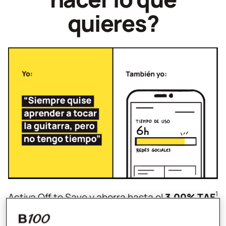
quieres?
1
Activa Off to Save y ahorra hasta el
3,00% TAE