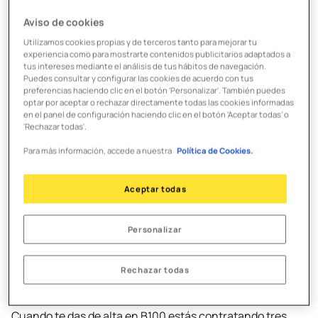
Aviso de cookies
Utilizamos cookies propias y de terceros tanto para mejorar tu
experiencia como para mostrarte contenidos publicitarios adaptados a
tus intereses mediante el análisis de tus hábitos de navegación.
Puedes consultar y configurar las cookies de acuerdo con tus
preferencias haciendo clic en el botón 'Personalizar'. También puedes
optar por aceptar o rechazar directamente todas las cookies informadas
en el panel de configuración haciendo clic en el botón 'Aceptar todas' o
'Rechazar todas'.
Para más información, accede a nuestra
Política de Cookies.
Aceptar todas
Personalizar
Desconectar y ahorrar
es muy fácil
Rechazar todas
Cuando te das de alta en B100 estás contratando tres