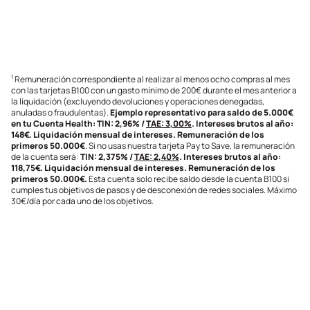
1
Remuneración correspondiente al realizar al menos ocho compras al mes
con las tarjetas B100 con un gasto mínimo de 200€ durante el mes anterior a
la liquidación (excluyendo devoluciones y operaciones denegadas,
anuladas o fraudulentas).
Ejemplo representativo para saldo de 5.000€
en tu Cuenta Health: TIN: 2,96% /
TAE: 3,00%
. Intereses brutos al año:
148€. Liquidación mensual de intereses. Remuneración de los
primeros 50.000€
. Si no usas nuestra tarjeta Pay to Save, la remuneración
de la cuenta será:
TIN: 2,375% /
TAE: 2,40%
. Intereses brutos al año:
118,75€. Liquidación mensual de intereses. Remuneración de los
primeros 50.000€.
Esta cuenta solo recibe saldo desde la cuenta B100 si
cumples tus objetivos de pasos y de desconexión de redes sociales. Máximo
30€/día por cada uno de los objetivos.