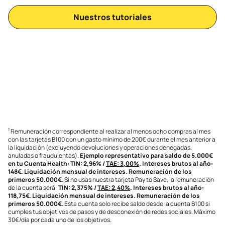
Nuestros tutoriales
1
Remuneración correspondiente al realizar al menos ocho compras al mes
con las tarjetas B100 con un gasto mínimo de 200€ durante el mes anterior a
la liquidación (excluyendo devoluciones y operaciones denegadas,
anuladas o fraudulentas).
Ejemplo representativo para saldo de 5.000€
en tu Cuenta Health: TIN: 2,96% /
TAE: 3,00%
. Intereses brutos al año:
148€. Liquidación mensual de intereses. Remuneración de los
primeros 50.000€
. Si no usas nuestra tarjeta Pay to Save, la remuneración
de la cuenta será:
TIN: 2,375% /
TAE: 2,40%
. Intereses brutos al año:
118,75€. Liquidación mensual de intereses. Remuneración de los
primeros 50.000€.
Esta cuenta solo recibe saldo desde la cuenta B100 si
cumples tus objetivos de pasos y de desconexión de redes sociales. Máximo
30€/día por cada uno de los objetivos.