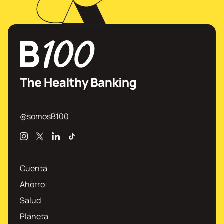
@somosB100
Instagram
X
Linkedin
TikTok
Cuenta
Ahorro
Salud
Planeta