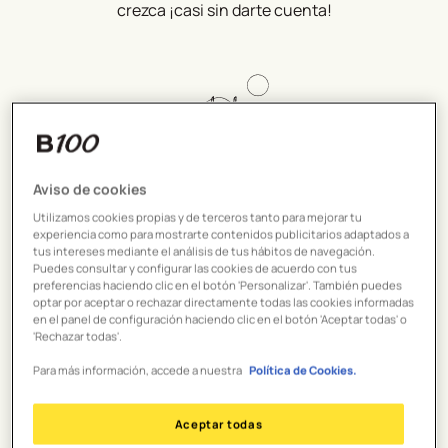
crezca ¡casi sin darte cuenta!
Aviso de cookies
Utilizamos cookies propias y de terceros tanto para mejorar tu
Márcate un reto
experiencia como para mostrarte contenidos publicitarios adaptados a
Márcate un objetivo de pasos diario y cúmplelo siempre que
tus intereses mediante el análisis de tus hábitos de navegación.
Puedes consultar y configurar las cookies de acuerdo con tus
puedas.
preferencias haciendo clic en el botón 'Personalizar'. También puedes
optar por aceptar o rechazar directamente todas las cookies informadas
en el panel de configuración haciendo clic en el botón 'Aceptar todas' o
'Rechazar todas'.
Para más información, accede a nuestra
Política de Cookies.
Aceptar todas