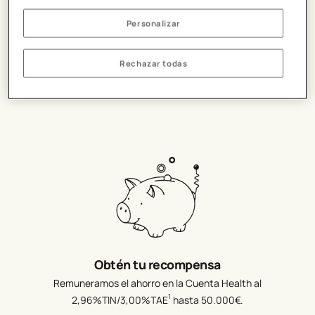
Personalizar
Ahorra a cada paso
Rechazar todas
Si lo haces, traspasaremos hasta 30€ (según tu objetivo) de
tu Cuenta B100 a tu Cuenta Health.
Obtén tu recompensa
Remuneramos el ahorro en la Cuenta Health al
1
2,96%TIN/3,00%TAE
hasta 50.000€.