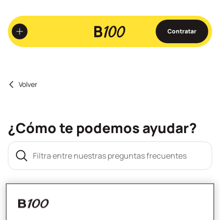
Ir
al
contenido
Contratar
principal
Volver
¿Cómo te podemos ayudar?
Filtra entre nuestras preguntas frecuentes
Operaciones habituales
Transferencias y traspasos
Bizum