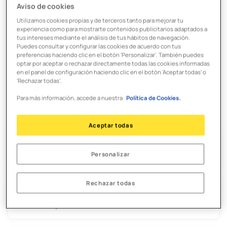
Aviso de cookies
Lo más destacado
Utilizamos cookies propias y de terceros tanto para mejorar tu
experiencia como para mostrarte contenidos publicitarios adaptados a
¿Puedo usar Bizum con B100?
tus intereses mediante el análisis de tus hábitos de navegación.
Puedes consultar y configurar las cookies de acuerdo con tus
preferencias haciendo clic en el botón 'Personalizar'. También puedes
optar por aceptar o rechazar directamente todas las cookies informadas
¿Cómo desbloqueo mi tarjeta?
en el panel de configuración haciendo clic en el botón 'Aceptar todas' o
'Rechazar todas'.
Lo más consultado
Para más información, accede a nuestra
Política de Cookies.
Aceptar todas
No puedo entrar en mi aplicación. ¿Cómo
recupero mi clave?
Personalizar
Rechazar todas
¿Desde qué cajeros puedo sacar dinero gratis
con mi tarjeta?