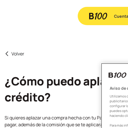
Cuent
Volver
¿Cómo puedo aplazar l
Aviso de
crédito?
Utilizamos 
publicitari
configurar l
puedes opta
haciendo cli
Si quieres aplazar una compra hecha con tu Pay to Save Plus
pagar, además de la comisión que se te aplicará. Si estás d
Para más in