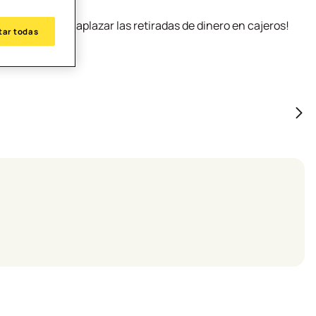
mbién puedes aplazar las retiradas de dinero en cajeros!
tar todas