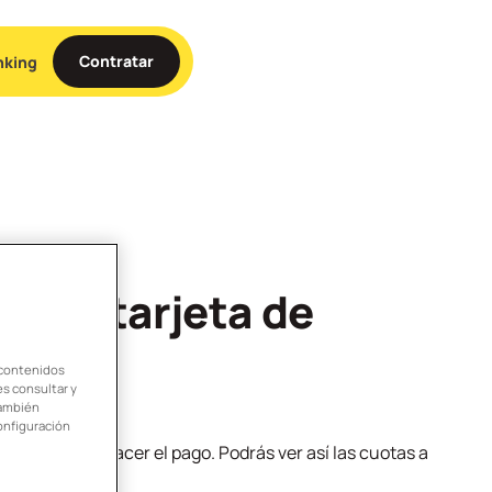
Contratar
nking
n mi tarjeta de
 contenidos
es consultar y
También
onfiguración
lazo quieres hacer el pago. Podrás ver así las cuotas a