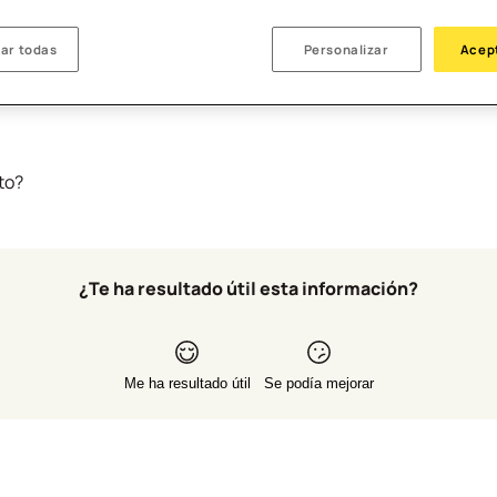
se realice el cargo de las mismas en tu Cuenta B100. ¡Y que ta
ar todas
Personalizar
Acep
to?
¿Te ha resultado útil esta información?
Me ha resultado útil
Se podía mejorar