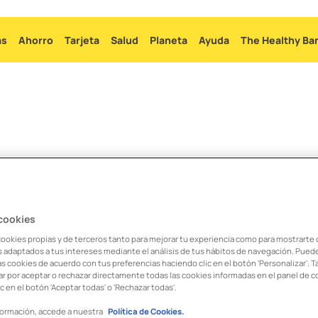
Ir
al
as
Ahorro
Tarjeta
Salud
Planeta
Ayuda
The Healthy Ba
contenido
principal
as compras que hago co
 cookies
cookies propias y de terceros tanto para mejorar tu experiencia como para mostrarte
os adaptados a tus intereses mediante el análisis de tus hábitos de navegación. Pued
as cookies de acuerdo con tus preferencias haciendo clic en el botón 'Personalizar'. 
r por aceptar o rechazar directamente todas las cookies informadas en el panel de c
c en el botón 'Aceptar todas' o 'Rechazar todas'.
 tienes que entrar en esa compra desde la app y elegir a qué p
e acuerdo, solo tienes que confirmar la operación.
formación, accede a nuestra
Política de Cookies.