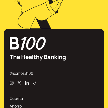
@somosB100
Instagram
X
Linkedin
TikTok
Cuenta
Ahorro