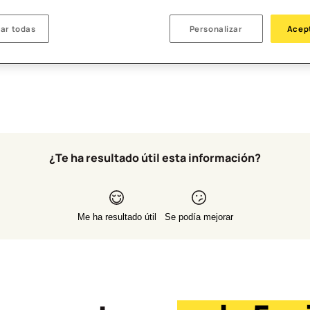
rjeta”, arriba a la izquierda.
ar todas
Personalizar
Acep
¿Te ha resultado útil esta información?
Me ha resultado útil
Se podía mejorar