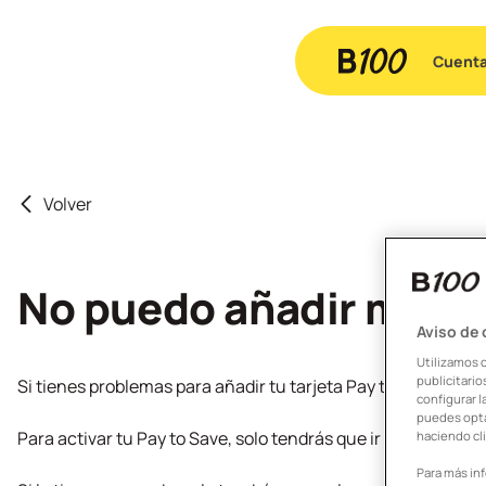
Cuent
Volver
No puedo añadir mi tarj
Aviso de
Utilizamos 
publicitari
Si tienes problemas para añadir tu tarjeta Pay to Save al w
configurar l
puedes opta
Para activar tu Pay to Save, solo tendrás que ir a tu tarjeta e
haciendo cli
Para más in