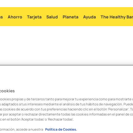
Ir
al
as
Ahorro
Tarjeta
Salud
Planeta
Ayuda
The Healthy Ba
contenido
principal
eta al wallet
 cookies
cookies propias y de terceros tanto para mejorar tu experiencia como para mostrarte
os adaptados a tus intereses mediante el análisis de tus hábitos de navegación. Pued
allet de tu móvil, tanto en Google Pay como en Apple Pay, com
as cookies de acuerdo con tus preferencias haciendo clic en el botón 'Personalizar'. 
r por aceptar o rechazar directamente todas las cookies informadas en el panel de c
n la app y verás la opción “Activar tarjeta”. Pulsa en ese botón 
c en el botón 'Aceptar todas' o 'Rechazar todas'.
formación, accede a nuestra
Política de Cookies.