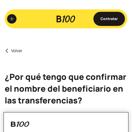
Ir
al
contenido
Contratar
principal
Volver
¿Por qué tengo que confirmar
el nombre del beneficiario en
las transferencias?
A veces no es posible recuperar tu dinero en caso de
realizar una transferencia por error a otro destinatario.