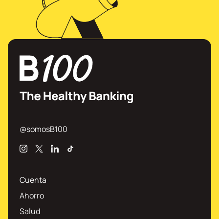
@somosB100
Instagram
X
Linkedin
TikTok
Cuenta
Ahorro
Salud