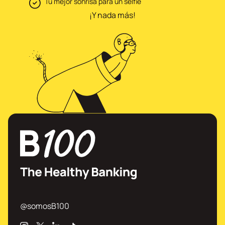
Tu mejor sonrisa para un selfie
¡Y nada más!
@somosB100