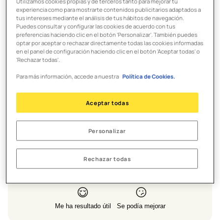
Utilizamos cookies propias y de terceros tanto para mejorar tu
horizonte temporal recomendado puede aumentar el
experiencia como para mostrarte contenidos publicitarios adaptados a
riesgo de pérdida de capital. Además, suele estar
tus intereses mediante el análisis de tus hábitos de navegación.
Puedes consultar y configurar las cookies de acuerdo con tus
relacionado con el nivel de riesgo de los fondos.
preferencias haciendo clic en el botón 'Personalizar'. También puedes
optar por aceptar o rechazar directamente todas las cookies informadas
en el panel de configuración haciendo clic en el botón 'Aceptar todas' o
Ejemplo
:
'Rechazar todas'.
Si necesitas el dinero en 1 año → productos más
Para más información, accede a nuestra
Política de Cookies.
conservadores y con un horizonte temporal corto.
Si puedes mantenerlo 10 años → puedes asumir más riesgo
Aceptar todas
y por tanto podrían encajarte productos con un horizonte
temporal largo.
Personalizar
Rechazar todas
¿Te ha resultado útil esta información?
Me ha resultado útil
Se podía mejorar