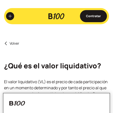
Ir
al
contenido
Contratar
principal
Volver
¿Qué es el valor liquidativo?
El valor liquidativo (VL) es el precio de cada participación
en un momento determinado y por tanto el precio al que
compras o vendes las participaciones del fondo. Se
calcula diariamente en función del valor de los activos
del fondo. Este valor ya descuenta las principales
comisiones.