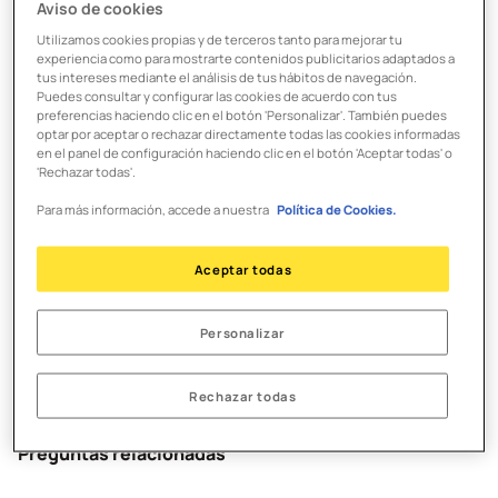
Aviso de cookies
Utilizamos cookies propias y de terceros tanto para mejorar tu
Es importante tener en cuenta la hora de corte de cada
experiencia como para mostrarte contenidos publicitarios adaptados a
fondo de inversión:
tus intereses mediante el análisis de tus hábitos de navegación.
Puedes consultar y configurar las cookies de acuerdo con tus
preferencias haciendo clic en el botón 'Personalizar'. También puedes
Si ordenas la suscripción o reembolso antes de la hora de
optar por aceptar o rechazar directamente todas las cookies informadas
corte: se te aplica el VL de este día que no se conoce hasta,
en el panel de configuración haciendo clic en el botón 'Aceptar todas' o
normalmente, el día siguiente.
'Rechazar todas'.
Si ordenas la suscripción o reembolso después de la hora de
Para más información, accede a nuestra
Política de Cookies.
corte: se te aplica el VL del día siguiente que no se conoce
hasta, normalmente, dos días después.
Aceptar todas
La rentabilidad, que puede ser positiva o negativa, se
calcula como el porcentaje de variación del valor
Personalizar
liquidativo entre la fecha de suscripción y la de
reembolso.
Rechazar todas
Preguntas relacionadas