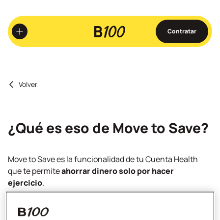
Ir
al
contenido
Contratar
principal
Volver
¿Qué es eso de Move to Save?
Move to Save es la funcionalidad de tu Cuenta Health
que te permite
ahorrar dinero solo por hacer
ejercicio
.
Al activar esta funcionalidad, B100 empezará a
contar
los pasos
que se registren en tu móvil.