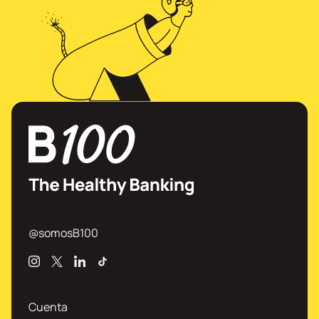
@somosB100
Instagram
X
Linkedin
TikTok
Cuenta