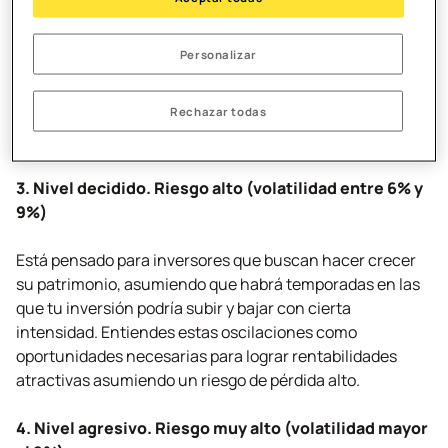
Buscas un equilibrio: aspiras a obtener una rentabilidad
superior a la inflación, aceptando a cambio algunas
Personalizar
variaciones en el valor por lo que estás dispuesto a
asumir un riesgo de pérdida medio. Es perfecto si
Rechazar todas
comprendes que para ganar un poco más, debes
arriesgar también un poco más.
3. Nivel decidido. Riesgo alto (volatilidad entre 6% y
9%)
Está pensado para inversores que buscan hacer crecer
su patrimonio, asumiendo que habrá temporadas en las
que tu inversión podría subir y bajar con cierta
intensidad. Entiendes estas oscilaciones como
oportunidades necesarias para lograr rentabilidades
atractivas asumiendo un riesgo de pérdida alto.
4. Nivel agresivo. Riesgo muy alto (volatilidad mayor