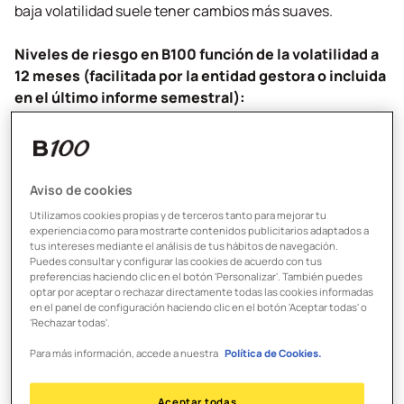
baja volatilidad suele tener cambios más suaves.
Niveles de riesgo en B100 función de la volatilidad a
12 meses (facilitada por la entidad gestora o incluida
en el último informe semestral):
1. Nivel conservador. Riesgo bajo (volatilidad menor
a 3%)
Aviso de cookies
Tu prioridad es mantener tu inversión. Quieres
Utilizamos cookies propias y de terceros tanto para mejorar tu
rentabilidad pero, con los mínimos sobresaltos posibles.
experiencia como para mostrarte contenidos publicitarios adaptados a
tus intereses mediante el análisis de tus hábitos de navegación.
Es la mejor opción si buscas una alternativa al ahorro
Puedes consultar y configurar las cookies de acuerdo con tus
tradicional pero no quieres ver oscilaciones bruscas en
preferencias haciendo clic en el botón 'Personalizar'. También puedes
tu inversión y estás dispuesto a asumir un potencial
optar por aceptar o rechazar directamente todas las cookies informadas
en el panel de configuración haciendo clic en el botón 'Aceptar todas' o
riesgo de pérdida bajo.
'Rechazar todas'.
Para más información, accede a nuestra
Política de Cookies.
2. Nivel moderado. Riesgo medio (volatilidad entre
3% y 6%)
Aceptar todas