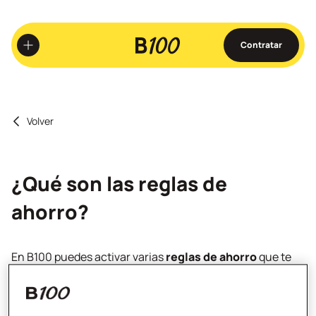
Ir
al
contenido
Contratar
principal
Volver
¿Qué son las reglas de
ahorro?
En B100 puedes activar varias
reglas de ahorro
que te
ayudarán a conseguir la cantidad de dinero que te hayas
propuesto, ¡casi sin darte cuenta!