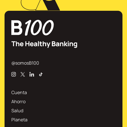
@somosB100
Instagram
X
Linkedin
TikTok
Cuenta
Ahorro
Salud
Planeta