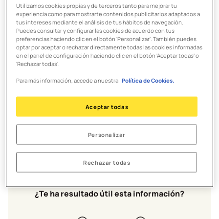
configurado en el dispositivo) puede causar problemas
Utilizamos cookies propias y de terceros tanto para mejorar tu
de diseño​ al visualizar las pantallas de la app B100.
experiencia como para mostrarte contenidos publicitarios adaptados a
tus intereses mediante el análisis de tus hábitos de navegación.
Puedes consultar y configurar las cookies de acuerdo con tus
Estamos trabajando en mejorarlo, pero
preferencias haciendo clic en el botón 'Personalizar'. También puedes
optar por aceptar o rechazar directamente todas las cookies informadas
tecnológicamente es un tema complicado, puesto que
en el panel de configuración haciendo clic en el botón 'Aceptar todas' o
existen muchísimos tipos de moviles y configuraciones.
'Rechazar todas'.
Esa es la razón​ principal por la que, seguramente, puede
Para más información, accede a nuestra
Política de Cookies.
llevarnos un tiempo encontrar la tecla y solucionarlo.
Realizamos controles exhaustivos para asegurar que la
Aceptar todas
usabilidad y brindar la mejor experiencia, pero
agradeceremos que nos envíes ejemplos y mejoras desde
Personalizar
la sección feedback de tu aplicación de B100.
Rechazar todas
¿Te ha resultado útil esta información?