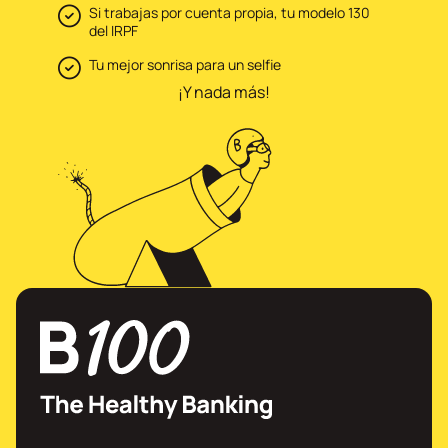
Si trabajas por cuenta propia, tu modelo 130
del IRPF
Tu mejor sonrisa para un selfie
¡Y nada más!