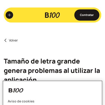
Ir
al
contenido
Contratar
principal
Volver
Tamaño de letra grande
genera problemas al utilizar la
aplicación
En algunos teléfonos móviles, tener un tamaño de letra o
fuente personalizado (mayor o menor que lo que viene ​
Aviso de cookies