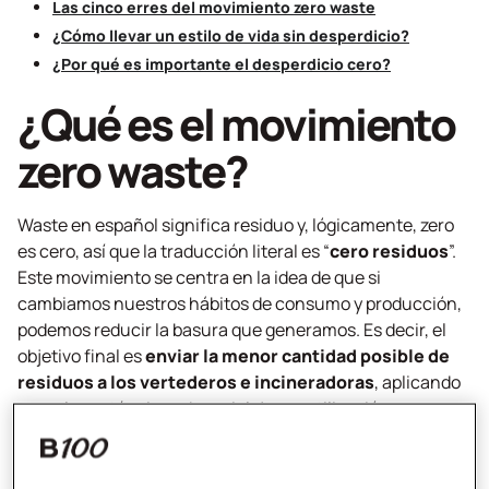
Las cinco erres del movimiento
zero waste
¿Cómo llevar un estilo de vida sin desperdicio?
¿Por qué es importante el desperdicio cero?
¿Qué es el movimiento
zero waste
?
Waste
en español significa residuo y, lógicamente,
zero
es cero, así que la traducción literal es “
cero residuos
”.
Este movimiento se centra en la idea de que si
cambiamos nuestros hábitos de consumo y producción,
podemos reducir la basura que generamos. Es decir, el
objetivo final es
enviar la menor cantidad posible de
residuos a los vertederos e incineradoras
, aplicando
en su lugar técnicas de reciclaje y reutilización.
Pero, aunque en principio parece bastante sencillo,
ponerlo en práctica no es tan fácil como parece