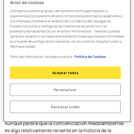
Aviso de cookies
porque hay que cambiar los hábitos de vida y ser
Utilizamos cookies propias y de terceros tanto para mejorar tu
conscientes realmente de cuánto plástico nos rodea.
experiencia como para mostrarte contenidos publicitarios adaptados a
Solamente con el hecho de tener que alimentarnos,
tus intereses mediante el análisis de tus hábitos de navegación.
Puedes consultar y configurar las cookies de acuerdo con tus
ya estamos produciendo residuos de una y otra
preferencias haciendo clic en el botón 'Personalizar'. También puedes
forma
: la malla de las patatas, la cáscara de los huevos,
optar por aceptar o rechazar directamente todas las cookies informadas
en el panel de configuración haciendo clic en el botón 'Aceptar todas' o
el paquete de la sal y el envase de aceite, y esto solo si
'Rechazar todas'.
pensamos en hacer una tortilla. Y aunque siempre
tenemos la opción de
reciclar correctamente los
Para más información, accede a nuestra
Política de Cookies.
materiales
, la esencia del movimiento
zero waste
va
más allá,
porque lo que busca es no producir
Aceptar todas
desperdicios, ni uno
.
Origen del movimiento
Personalizar
zero waste
Rechazar todas
Aunque parece que la concienciación medioambiental
es algo relativamente reciente en la historia de la