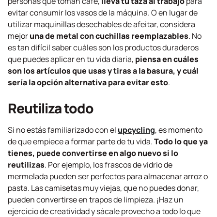
personas que toman café,
lleva tu taza al trabajo
para
evitar consumir los vasos de la máquina. O en lugar de
utilizar maquinillas desechables de afeitar, considera
mejor
una de metal con cuchillas reemplazables
. No
es tan difícil saber cuáles son los productos duraderos
que puedes aplicar en tu vida diaria,
piensa en cuáles
son los artículos que usas y tiras a la basura, y cuál
sería la opción alternativa para evitar esto
.
Reutiliza todo
Si no estás familiarizado con el
upcycling
, es momento
de que empiece a formar parte de tu vida.
Todo lo que ya
tienes, puede convertirse en algo nuevo si lo
reutilizas
. Por ejemplo, los frascos de vidrio de
mermelada pueden ser perfectos para almacenar arroz o
pasta. Las camisetas muy viejas, que no puedes donar,
pueden convertirse en trapos de limpieza. ¡Haz un
ejercicio de creatividad y sácale provecho a todo lo que