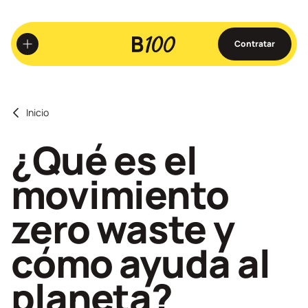
Ir
al
contenido
Contratar
principal
Inicio
¿Qué es el
movimiento
zero waste y
cómo ayuda al
planeta?