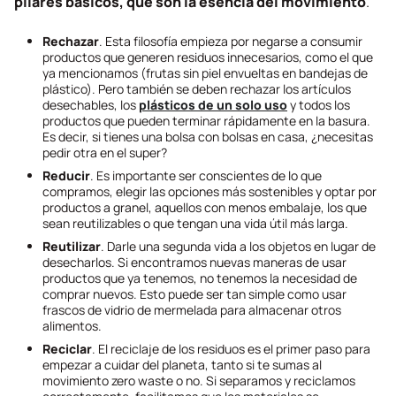
pilares básicos, que son la esencia del movimiento
.
Rechazar
. Esta filosofía empieza por negarse a consumir
productos que generen residuos innecesarios, como el que
ya mencionamos (frutas sin piel envueltas en bandejas de
plástico). Pero también se deben rechazar los artículos
desechables, los
plásticos de un solo uso
y todos los
productos que pueden terminar rápidamente en la basura.
Es decir, si tienes una bolsa con bolsas en casa, ¿necesitas
pedir otra en el super?
Reducir
. Es importante ser conscientes de lo que
compramos, elegir las opciones más sostenibles y optar por
productos a granel, aquellos con menos embalaje, los que
sean reutilizables o que tengan una vida útil más larga.
Reutilizar
. Darle una segunda vida a los objetos en lugar de
desecharlos. Si encontramos nuevas maneras de usar
productos que ya tenemos, no tenemos la necesidad de
comprar nuevos. Esto puede ser tan simple como usar
frascos de vidrio de mermelada para almacenar otros
alimentos.
Reciclar
. El reciclaje de los residuos es el primer paso para
empezar a cuidar del planeta, tanto si te sumas al
movimiento
zero waste
o no. Si separamos y reciclamos