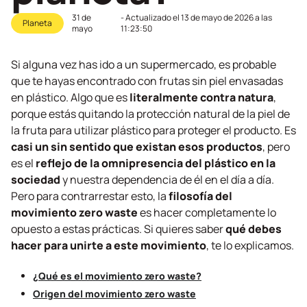
31 de
- Actualizado el
13 de mayo de 2026 a las
Planeta
mayo
11:23:50
Si alguna vez has ido a un supermercado, es probable
que te hayas encontrado con frutas sin piel envasadas
en plástico. Algo que es
literalmente contra natura
,
porque estás quitando la protección natural de la piel de
la fruta para utilizar plástico para proteger el producto. Es
casi un sin sentido que existan esos productos
, pero
es el
reflejo de la omnipresencia del plástico en la
sociedad
y nuestra
dependencia de él en el día a día.
Pero para contrarrestar esto, la
filosofía del
movimiento
zero waste
es hacer completamente lo
opuesto a estas prácticas. Si quieres saber
qué debes
hacer para unirte a este movimiento
, te lo explicamos.
¿Qué es el movimiento
zero waste
?
Origen del movimiento
zero waste