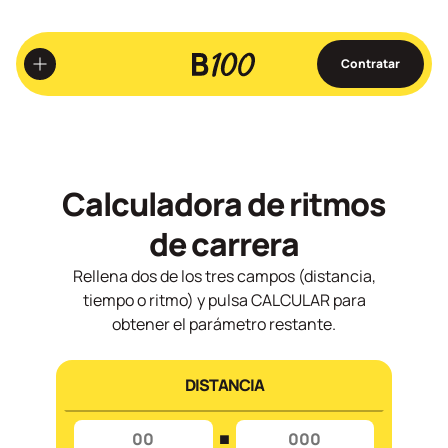
Ir
al
contenido
Contratar
principal
Calculadora de ritmos
de carrera
Rellena dos de los tres campos (distancia,
tiempo o ritmo) y pulsa CALCULAR para
obtener el parámetro restante.
DISTANCIA
: