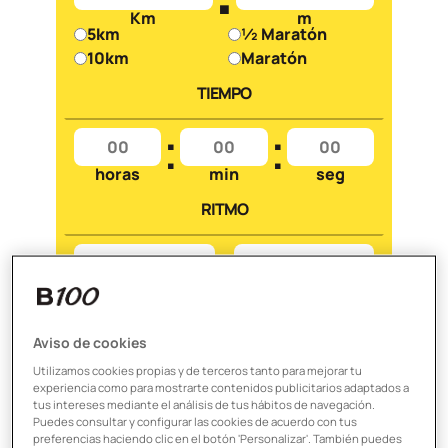
Km
m
5km
½ Maratón
10km
Maratón
TIEMPO
:
:
horas
min
seg
RITMO
:
min
seg
Aviso de cookies
Utilizamos cookies propias y de terceros tanto para mejorar tu
CALCULAR RITMO
experiencia como para mostrarte contenidos publicitarios adaptados a
tus intereses mediante el análisis de tus hábitos de navegación.
Puedes consultar y configurar las cookies de acuerdo con tus
BORRAR DATOS
preferencias haciendo clic en el botón 'Personalizar'. También puedes