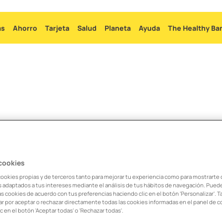
Ir
al
as
Ahorro
Tarjeta
Salud
Planeta
Ayuda
The Healthy Ba
contenido
principal
 videoselfie de alta en 
 cookies
arte de alta en B100, aquí tienes unas recomendaciones que pue
cookies propias y de terceros tanto para mejorar tu experiencia como para mostrarte
os adaptados a tus intereses mediante el análisis de tus hábitos de navegación. Pued
as cookies de acuerdo con tus preferencias haciendo clic en el botón 'Personalizar'. 
nto de la captura. ¡Necesitamos poder ver perfectamente el do
r por aceptar o rechazar directamente todas las cookies informadas en el panel de c
c en el botón 'Aceptar todas' o 'Rechazar todas'.
la foto y después por el lado de la dirección.