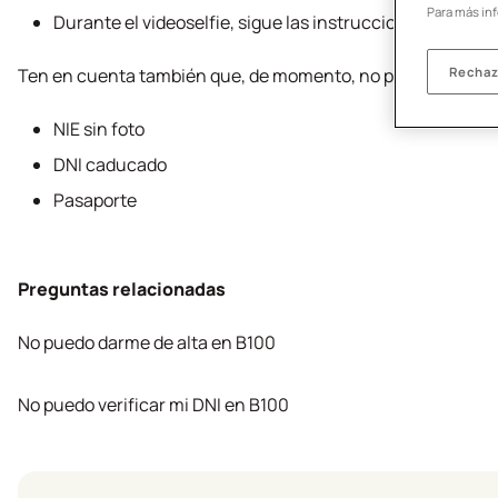
Para más in
Durante el videoselfie, sigue las instrucciones que verás
Ten en cuenta también que, de momento, no podemos acep
Rechaz
NIE sin foto
DNI caducado
Pasaporte
Preguntas relacionadas
No puedo darme de alta en B100
No puedo verificar mi DNI en B100