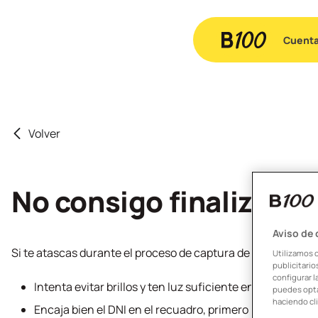
Cuent
Volver
No consigo finalizar el
Aviso de
Si te atascas durante el proceso de captura de tu DNI al d
Utilizamos 
publicitari
configurar l
Intenta evitar brillos y ten luz suficiente en el mome
puedes opta
haciendo cli
Encaja bien el DNI en el recuadro, primero por el lado de 