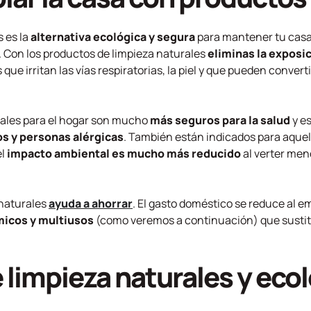
 es la
alternativa ecológica y segura
para mantener tu casa 
 Con los productos de limpieza naturales
eliminas la exposi
s que irritan las vías respiratorias, la piel y que pueden convert
rales para el hogar son mucho
más seguros para la salud
y e
s y personas alérgicas
. También están indicados para aquel
el
impacto ambiental es mucho más reducido
al verter men
 naturales
ayuda a ahorrar
. El gasto doméstico se reduce al e
micos y multiusos
(como veremos a continuación) que sustit
 limpieza naturales y eco