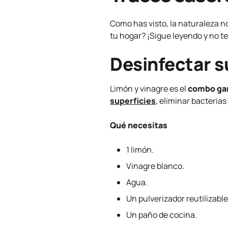
Como has visto, la naturaleza n
tu hogar? ¡Sigue leyendo y no te
Desinfectar s
Limón y vinagre es el
combo ga
superficies
, eliminar bacterias
Qué necesitas
1 limón.
Vinagre blanco.
Agua.
Un pulverizador reutilizable
Un paño de cocina.