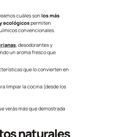
 veamos cuáles son
los más
y ecológicos
permiten
 químicos convencionales.
erianas
, desodorantes y
jando un aroma fresco que
terísticas que lo convierten en
a limpiar la cocina (desde los
.
 que verás más que demostrada
tos naturales