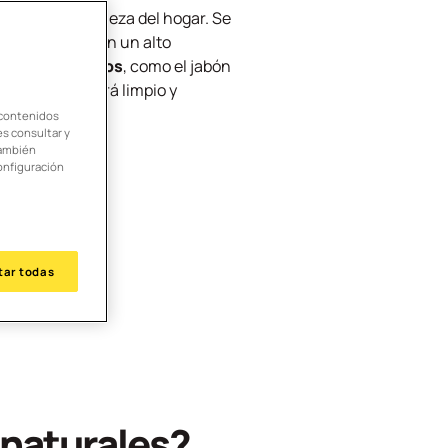
nte a la limpieza del hogar. Se
 eficaz, pero con un alto
les y ecológicos
, como el jabón
 hogar
. ¡Quedará limpio y
 contenidos
es consultar y
También
onfiguración
tar todas
 naturales?