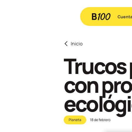
Cuent
Inicio
Trucos 
con pro
ecológ
Planeta
18 de febrero