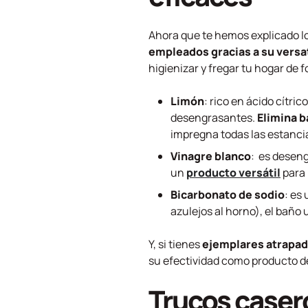
Ahora que te hemos explicado lo
empleados gracias a su versat
higienizar y fregar tu hogar de
Limón
: rico en ácido cítri
desengrasantes.
Elimina b
impregna todas las estanci
Vinagre blanco
: es deseng
un
producto versátil
para 
Bicarbonato de sodio
: es
azulejos al horno), el baño 
Y, si tienes
ejemplares atrapad
su efectividad como producto de
Trucos caser