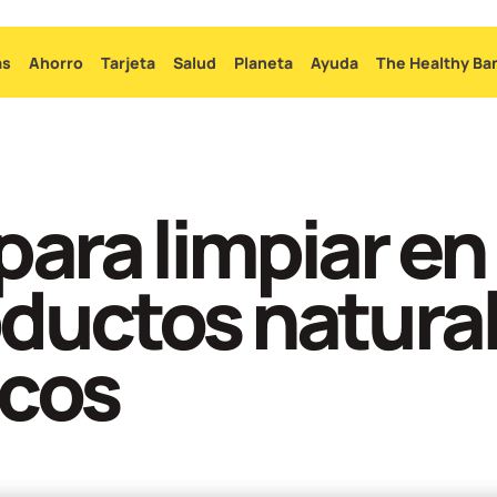
Ir
al
as
Ahorro
Tarjeta
Salud
Planeta
Ayuda
The Healthy Ba
contenido
principal
para limpiar en
ductos natural
icos