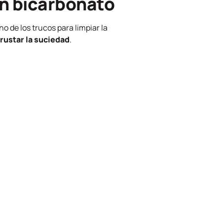
on bicarbonato
Uno de los trucos para limpiar la
crustar la suciedad
.