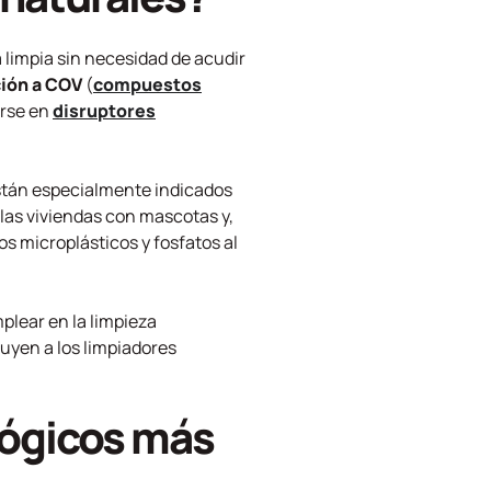
limpia sin necesidad de acudir
ción a COV
(
compuestos
irse en
disruptores
stán especialmente indicados
las viviendas con mascotas y,
os microplásticos y fosfatos al
mplear en la limpieza
uyen a los limpiadores
lógicos más