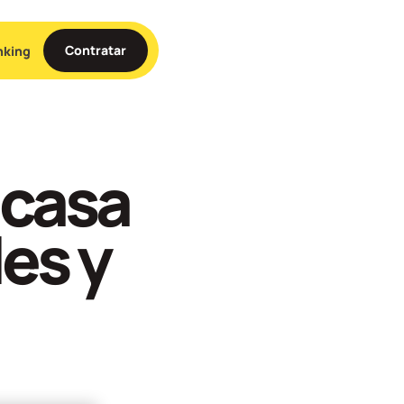
Contratar
nking
 casa
es y