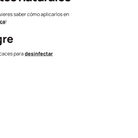
uieres saber cómo aplicarlos en
ica
!
gre
icaces para
desinfectar