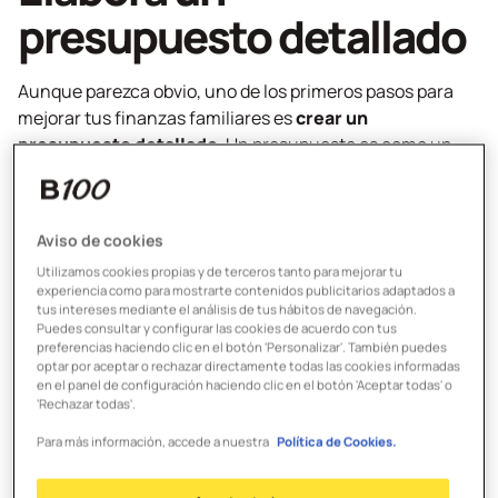
presupuesto detallado
Aunque parezca obvio, uno de los primeros pasos para
mejorar tus finanzas familiares es
crear un
presupuesto detallado
. Un presupuesto es como un
mapa que te muestra exactamente hacia dónde va tu
dinero cada mes. Para crearlo,
enumera todos los
ingresos familiares
y elabora una lista con los gastos
Aviso de cookies
fijos mensuales (agua, luz, internet, alimentación, etc.)
Utilizamos cookies propias y de terceros tanto para mejorar tu
para tener una
imagen clara de la situación financiera
.
experiencia como para mostrarte contenidos publicitarios adaptados a
Es importante anotar cada gasto, incluso los pequeños,
tus intereses mediante el análisis de tus hábitos de navegación.
para tener una idea precisa de las finanzas de la familia.
Puedes consultar y configurar las cookies de acuerdo con tus
preferencias haciendo clic en el botón 'Personalizar'. También puedes
optar por aceptar o rechazar directamente todas las cookies informadas
Prioriza los gastos
en el panel de configuración haciendo clic en el botón 'Aceptar todas' o
'Rechazar todas'.
esenciales
Para más información, accede a nuestra
Política de Cookies.