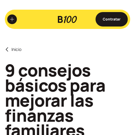
Ir
al
contenido
Contratar
principal
Inicio
9 consejos
básicos para
mejorar las
finanzas
familiares