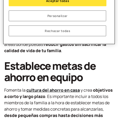
Antes de pensar en el ocio y la recreación, es necesario
Aceptar todas
identificar y priorizar los gastos esenciales
, como la
vivienda, la alimentación y la educación. Asegúrate de
Personalizar
que estos gastos estén cubiertos antes de considerar
otros gastos no esenciales. También es importante
revisar estos gastos “caprichos”, como entretenimiento,
Rechazar todas
comidas fuera de casa y compras impulsivas. Identifica
áreas donde puedas
reducir gastos sin sacrificar la
calidad de vida de tu familia
.
Establece metas de
ahorro en equipo
Fomenta la
cultura del ahorro en casa
y crea
objetivos
a corto y largo plazo
. Es importante incluir a todos los
miembros de la familia a la hora de establecer metas de
ahorro y tomar medidas concretas para alcanzarlas,
desde pequeñas compras hasta decisiones más