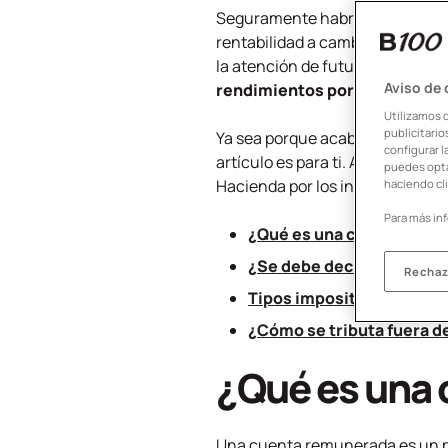
Seguramente habrás visto, sobre
rentabilidad a cambio de la ape
la atención de futuros clientes 
Aviso de
rendimientos por tus ahorros
Utilizamos 
publicitari
Ya sea porque acabas de abrir u
configurar l
artículo es para ti. A continu
puedes opta
Hacienda por los intereses banc
haciendo cli
Para más in
¿Qué es una cuenta rem
¿Se debe declarar una c
Rechaz
Tipos impositivos para lo
¿Cómo se tributa fuera d
¿Qué es una
Una cuenta remunerada es un p