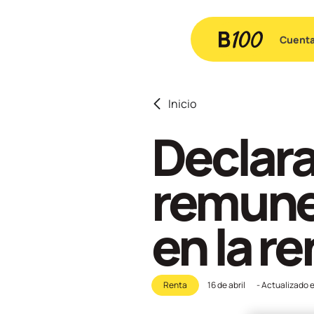
Cuent
Inicio
Declara
remune
en la r
Renta
16 de abril
- Actualizado 