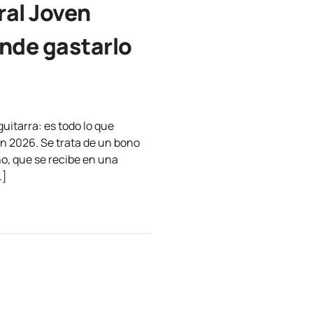
ral Joven
ónde gastarlo
guitarra: es todo lo que
en 2026. Se trata de un bono
o, que se recibe en una
…]