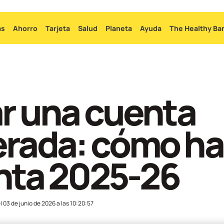
Ir
al
as
Ahorro
Tarjeta
Salud
Planeta
Ayuda
The Healthy Ba
contenido
principal
r una cuenta
rada: cómo ha
enta 2025-26
el
03 de junio de 2026 a las 10:20:57