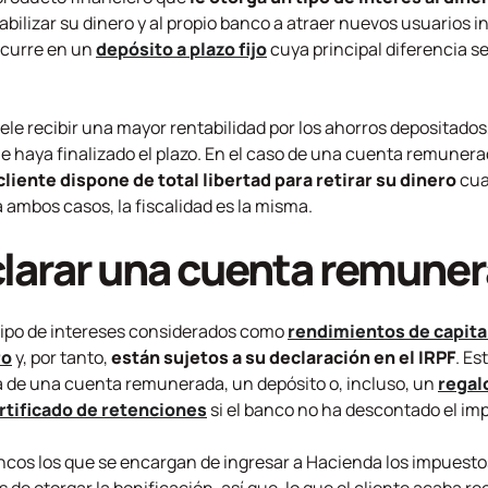
tabilizar su dinero y al propio banco a atraer nuevos usuarios i
 ocurre en un
depósito a plazo fijo
cuya principal diferencia se
uele recibir una mayor rentabilidad por los ahorros depositados
e haya finalizado el plazo. En el caso de una cuenta remunera
 cliente dispone de total libertad para retirar su dinero
cua
ambos casos, la fiscalidad es la misma.
larar una cuenta remune
e tipo de intereses considerados como
rendimientos de capital
ro
y, por tanto,
están sujetos a su declaración en el IRPF
. Es
ta de una cuenta remunerada, un depósito o, incluso, un
regal
rtificado de retenciones
si el banco no ha descontado el imp
bancos los que se encargan de ingresar a Hacienda los impuesto