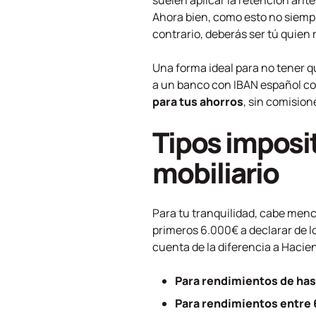
suelen aplicar la retención antes
Ahora bien, como esto no siempr
contrario, deberás ser tú quien 
Una forma ideal para no tener qu
a un banco con IBAN español c
para tus ahorros
, sin comision
Tipos imposit
mobiliario
Para tu tranquilidad, cabe men
primeros 6.000€ a declarar de lo
cuenta de la diferencia a Hacie
Para rendimientos de has
Para rendimientos entre 