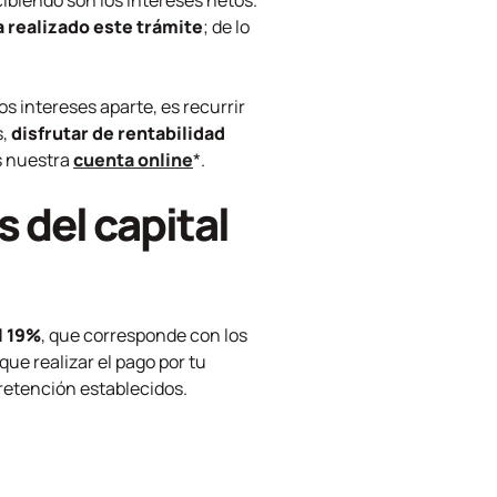
ecibiendo son los intereses netos.
 realizado este trámite
; de lo
s intereses aparte, es recurrir
s,
disfrutar de rentabilidad
s nuestra
cuenta online
*.
 del capital
l 19%
, que corresponde con los
ue realizar el pago por tu
 retención establecidos.