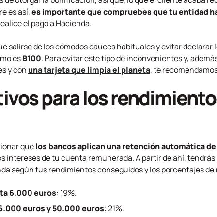
 de otorgar la bonificación, así que, lo que el cliente acaba r
e es así,
es importante que compruebes que tu entidad ha
realice el pago a Hacienda.
e salirse de los cómodos cauces habituales y evitar declarar lo
omo es
B100
. Para evitar este tipo de inconvenientes y, ademá
es y con
una tarjeta que limpia el planeta
, te recomendamo
ivos para los rendimientos
cionar que
los bancos aplican una retención automática de
s intereses de tu cuenta remunerada. A partir de ahí, tendrás q
nda según tus rendimientos conseguidos y los porcentajes de
ta 6.000 euros
: 19%.
6.000 euros y 50.000 euros
: 21%.