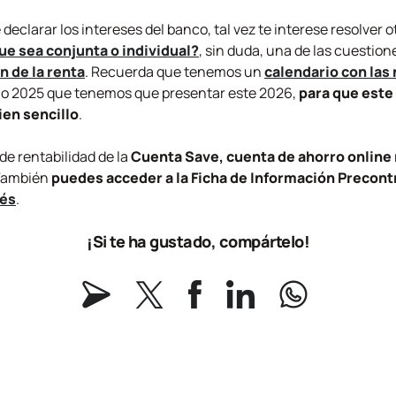
eclarar los intereses del banco, tal vez te interese resolver o
ue sea conjunta o individual?
, sin duda, una de las cuestio
n de la renta
. Recuerda que tenemos un
calendario con las
 año 2025 que tenemos que presentar este 2026,
para que este 
ien sencillo
.
de rentabilidad de la
Cuenta Save,
cuenta de ahorro onlin
 También
puedes acceder a la Ficha de Información Precont
rés
.
¡Si te ha gustado, compártelo!