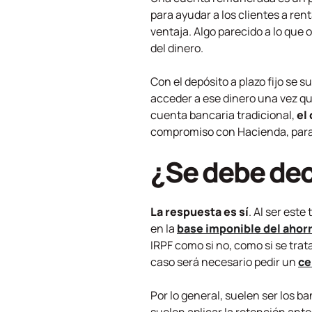
para ayudar a los clientes a ren
ventaja. Algo parecido a lo que
del dinero.
Con el depósito a plazo fijo se s
acceder a ese dinero una vez qu
cuenta bancaria tradicional,
el
compromiso con Hacienda, para 
¿Se debe dec
La respuesta es sí
. Al ser est
en la
base imponible del ahor
IRPF como si no, como si se tra
caso será necesario pedir un
ce
Por lo general, suelen ser los 