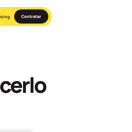
Contratar
nking
cerlo