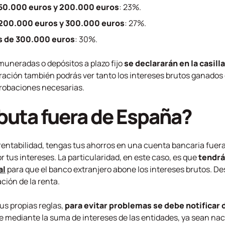
 50.000 euros y 200.000 euros
: 23%.
 200.000 euros y 300.000 euros
: 27%.
s de 300.000 euros
: 30%.
muneradas o depósitos a plazo fijo
se declararán en la casill
laración también podrás ver tanto los intereses brutos ganado
probaciones necesarias.
buta fuera de España?
entabilidad, tengas tus ahorros en una cuenta bancaria fuer
 tus intereses. La particularidad, en este caso, es que
tendrá
al
para que el banco extranjero abone los intereses brutos. De
ación de la renta.
us propias reglas,
para evitar problemas se debe notificar d
je mediante la suma de intereses de las entidades, ya sean nac