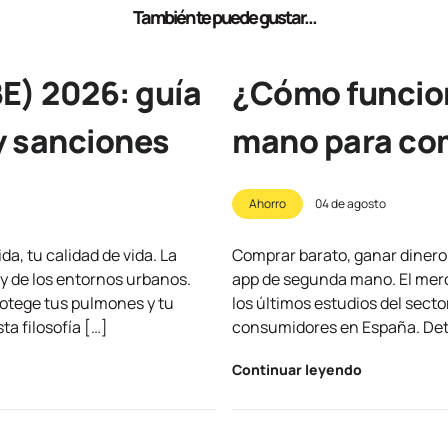
También te puede gustar...
E) 2026: guía
¿Cómo funcion
y sanciones
mano para com
Ahorro
04 de agosto
a, tu calidad de vida. La
Comprar barato, ganar dinero 
 y de los entornos urbanos.
app de segunda mano. El merc
rotege tus pulmones y tu
los últimos estudios del secto
a filosofía […]
consumidores en España. Detr
Continuar leyendo