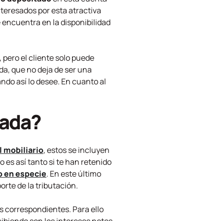
nteresados por esta atractiva
 encuentra en la disponibilidad
, pero el cliente solo puede
da, que no deja de ser una
ndo así lo desee. En cuanto al
rada?
 mobiliario
, estos se incluyen
to es así tanto si te han retenido
o en especie
. En este último
orte de la tributación.
s correspondientes. Para ello