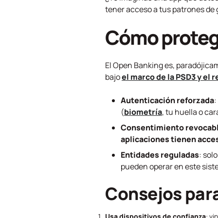
tener acceso a tus patrones de 
Cómo protege
El
Open Banking
es, paradójica
bajo
el marco de la PSD3 y el
Autenticación reforzada
:
(
biometría
, tu huella o ca
Consentimiento revocab
aplicaciones tienen acces
Entidades reguladas
: solo
pueden operar en este sist
Consejos par
Usa dispositivos de confianza
: vi