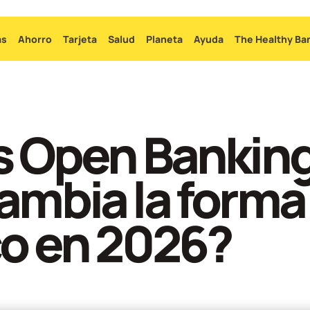
Ir
al
as
Ahorro
Tarjeta
Salud
Planeta
Ayuda
The Healthy Ba
contenido
principal
s Open Banking
mbia la forma
co en 2026?