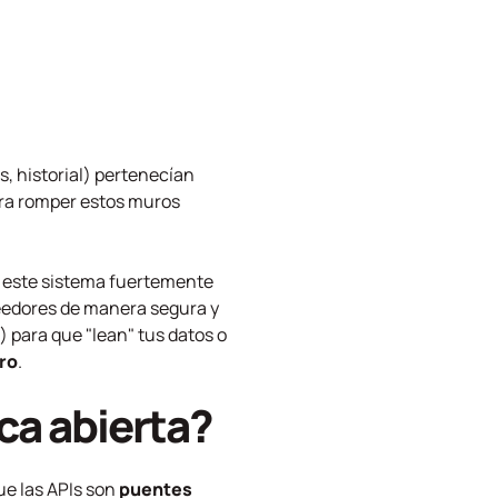
s, historial) pertenecían
ara romper estos muros
o, este sistema fuertemente
veedores de manera segura y
 para que "lean" tus datos o
ro
.
ca abierta?
ue las APIs son
puentes