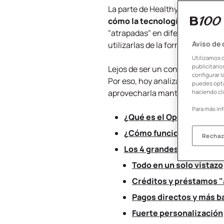
La parte de
Healthy Banking
en n
cómo la tecnología puede traba
"atrapadas" en diferentes aplic
Aviso de
utilizarlas de la forma óptima.
Utilizamos 
publicitari
Lejos de ser un concepto técnic
configurar l
Por eso, hoy analizamos qué es 
puedes opta
aprovecharla manteniendo tu s
haciendo cli
Para más in
¿Qué es el Open Banking
¿Cómo funciona el engran
Rechaz
Los 4 grandes beneficios 
Todo en un solo vistazo
Créditos y préstamos 
Pagos directos y más b
Fuerte personalización