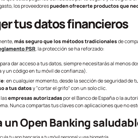
gasto, los proveedores
pueden ofrecerte productos que ne
r tus datos financieros
mente,
más seguro que los métodos tradicionales
de compa
 reglamento PSR
, la protección se ha reforzado:
 para dar acceso a tus datos, siempre necesitarás al menos d
ra y un código en tu móvil de confianza).
le
: en cualquier momento, desde la sección de seguridad de t
o a tus datos
y "cortar el grifo" con un solo clic.
 las
empresas autorizadas
por el Banco de España o la auto
ema. Nunca compartas tus claves con aplicaciones que no esté
a un Open Banking saludabl
ncula tu app bancaria a tu móvil personal y usa biometría.