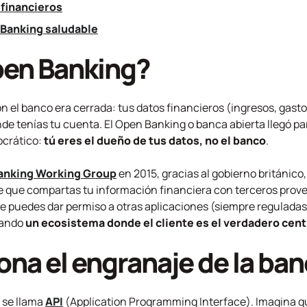
financieros
 Banking saludable
pen Banking?
n el banco era cerrada: tus datos financieros (ingresos, gasto
de tenías tu cuenta. El
Open Banking
o banca abierta llegó p
ocrático:
tú eres el dueño de tus datos, no el banco
.
anking Working Group
en 2015, gracias al gobierno británic
te que compartas tu información financiera con terceros pro
ue puedes dar permiso a otras aplicaciones (siempre reguladas)
eando
un ecosistema donde el cliente es el verdadero cent
na el engranaje de la ban
 se llama
API
(
Application Programming Interface
). Imagina q