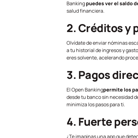
Banking
puedes ver el saldo d
salud financiera.
2. Créditos y
Olvídate de enviar nóminas esca
a tu historial de ingresos y gas
eres solvente, acelerando proce
3. Pagos dire
El
Open Banking
permite los p
desde tu banco sin necesidad de
minimiza los pasos para ti.
4. Fuerte per
¿Te imaginas una app que detec