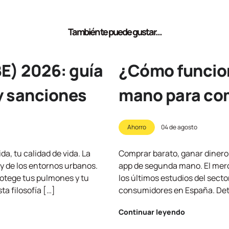
También te puede gustar...
E) 2026: guía
¿Cómo funcion
y sanciones
mano para com
Ahorro
04 de agosto
a, tu calidad de vida. La
Comprar barato, ganar dinero 
 y de los entornos urbanos.
app de segunda mano. El merc
rotege tus pulmones y tu
los últimos estudios del secto
a filosofía […]
consumidores en España. Detr
Continuar leyendo