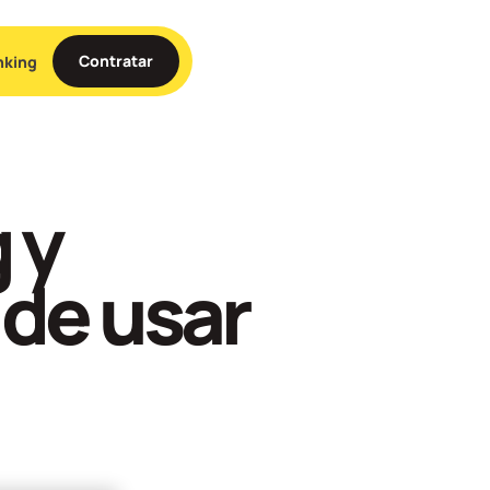
Contratar
nking
 y
 de usar