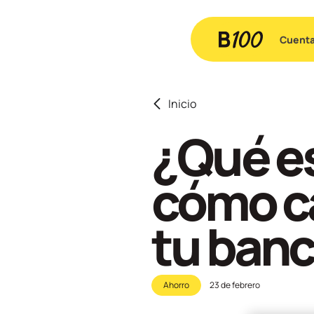
Cuent
Inicio
¿Qué e
cómo ca
tu ban
Ahorro
23 de febrero