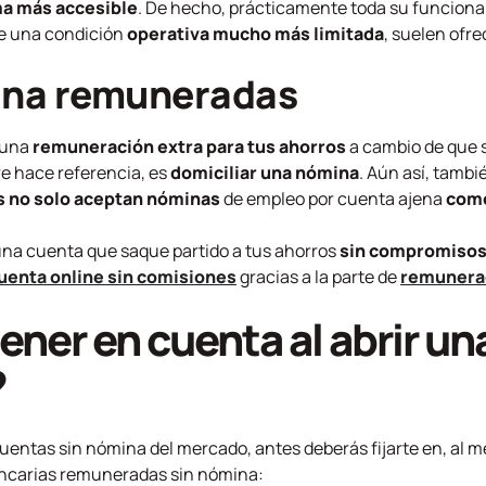
ma más accesible
. De hecho, prácticamente toda su funcional
 de una condición
operativa mucho más limitada
,
suelen ofre
ina remuneradas
 una
remuneración extra para tus ahorros
a cambio de que s
e hace referencia, es
domiciliar una nómina
. Aún así, tamb
 no solo aceptan nóminas
de empleo por cuenta ajena
como
 una cuenta que saque partido a tus ahorros
sin compromisos 
uenta online sin comisiones
gracias a la parte de
remunera
ener en cuenta al abrir un
?
uentas sin nómina del mercado, antes deberás fijarte en, al 
ancarias remuneradas sin nómina: