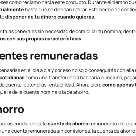
ses como reclamo hacia este producto. Durante el tiempo que
tualmente
hasta que se decidan retirar. Este hecho no conlle
ite
disponer de tu dinero cuando quieras
.
ntajas generales sin necesidad de domiciliar tu nómina, den
os con sus propias características
:
ientes remuneradas
ensadas en el día a día y por eso no solo conseguirás con ella 
 cotidianas
como una transferencia bancaria o, incluso, pagar
 de cuenta, obtendrás rentabilidad. Ahora bien,
como apenas t
ue la de la cuenta nómina o la de ahorro.
horro
 pocas condiciones, la
cuenta de ahorro
remunerada directa
as una cuenta remunerada sin comisiones, la cuenta de ahor