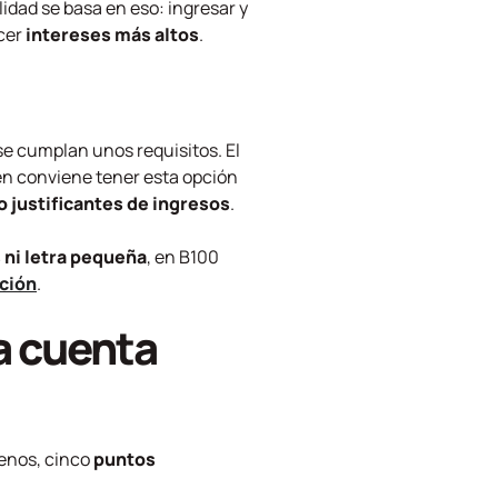
idad se basa en eso: ingresar y
cer
intereses más altos
.
e cumplan unos requisitos. El
ién conviene tener esta opción
 justificantes de ingresos
.
ni letra pequeña
, en B100
ción
.
a cuenta
menos, cinco
puntos