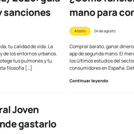
y sanciones
mano para com
Ahorro
04 de agosto
a, tu calidad de vida. La
Comprar barato, ganar dinero 
 y de los entornos urbanos.
app de segunda mano. El merc
rotege tus pulmones y tu
los últimos estudios del secto
a filosofía […]
consumidores en España. Detr
Continuar leyendo
ral Joven
ónde gastarlo