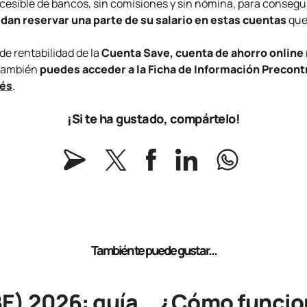
esible de bancos, sin comisiones y sin nómina, para conseg
dan reservar una parte de su salario en estas cuentas
que 
de rentabilidad de la
Cuenta Save,
cuenta de ahorro onlin
 También
puedes acceder a la Ficha de Información Precont
rés
.
¡Si te ha gustado, compártelo!
También te puede gustar...
E) 2026: guía
¿Cómo funcion