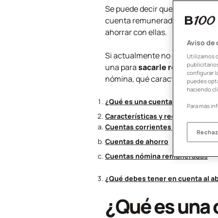
Se puede decir que
la confianz
cuenta remunerada sin nómina d
ahorrar con ellas.
Aviso de
Si actualmente no eres benefic
Utilizamos 
publicitari
una para
sacarle rentabilidad 
configurar l
nómina, qué características tien
puedes opta
haciendo cli
¿Qué es una cuenta remunerada 
Para más in
Características y requisitos de 
Cuentas corrientes remunerada
Rechaz
Cuentas de ahorro
Cuentas nómina remuneradas
¿Qué debes tener en cuenta al a
¿Qué es una 