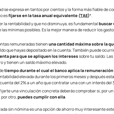
idad se expresa en tantos por cientos y la forma más fiable de
co es
fijarse en la tasa anual equivalente (
TAE
)
*.
r la rentabilidad y que no disminuya, es fundamental
buscar 
 las mínimas posibles. Es la mejor manera de reducir los gasto
entas remuneradas tienen
una cantidad máxima sobre la que
do que hayas depositado en la cuenta. También puede ocurri
enta para que se apliquen los intereses
sobre tu saldo. Las
o y tienen un saldo máximo elevado.
 de
tiempo durante el cual el banco aplica la remuneración
entabilidad elevada durante los primeros meses y después esta
cuenta del 2% a un año que contratar una con un interés del 
 fijarte una vinculación concreta deberás comprobar si, por un 
 por otro,
puedes cumplir con ella
.
erada sin nómina es una opción de ahorro muy interesante est