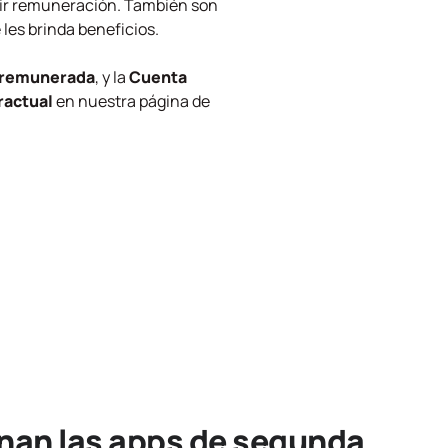
uir remuneración. También son
les brinda beneficios.
e remunerada
, y la
Cuenta
ractual
en nuestra página de
an las apps de segunda