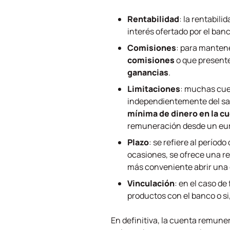
Rentabilidad
: la rentabil
interés ofertado por el ban
Comisiones
: para mantene
comisiones
o que presente
ganancias
.
Limitaciones
: muchas cu
independientemente del sal
mínima de dinero en la cu
remuneración desde un eur
Plazo
: se refiere al período
ocasiones, se ofrece una r
más conveniente abrir una 
Vinculación
: en el caso de
productos con el banco o si,
En definitiva, la cuenta remun