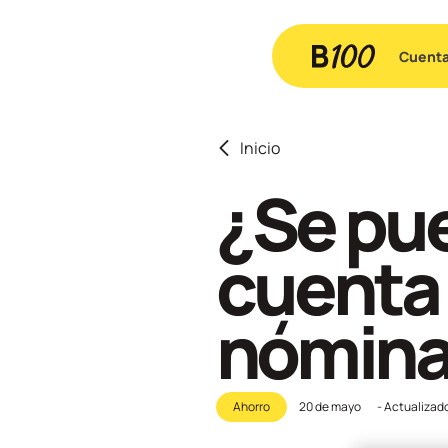
Cuent
Inicio
¿Se pue
cuenta
nómin
Ahorro
20 de mayo
- Actualizad