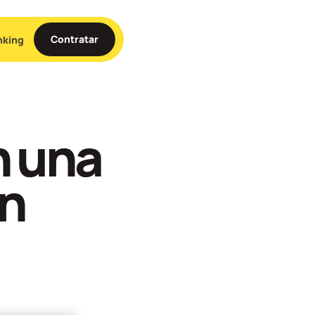
Contratar
nking
n una
in