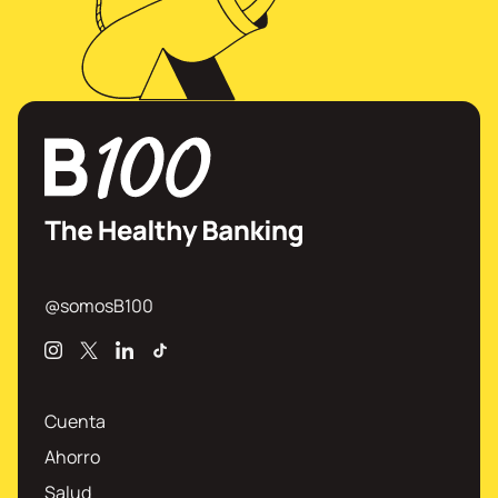
@somosB100
Instagram
X
Linkedin
TikTok
Cuenta
Ahorro
Salud