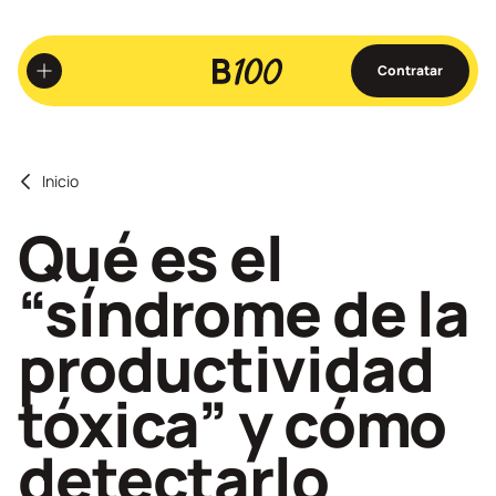
Ir
al
contenido
Contratar
principal
Inicio
Qué es el
“síndrome de la
productividad
tóxica” y cómo
detectarlo