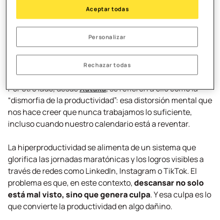
tiempo y donde el “siempre hay algo más que hacer” se
Aceptar todas
convierte en un mantra.
Personalizar
De hecho, según la plataforma
Asana
, el
40 % de los
trabajadores considera que el agotamiento o
burnout
es una parte inevitable del éxito
.
Rechazar todas
Por otro lado, desde
Xataka
, se refieren a ello como la
“dismorfia de la productividad”: esa distorsión mental que
nos hace creer que nunca trabajamos lo suficiente,
incluso cuando nuestro calendario está a reventar.
La hiperproductividad se alimenta de un sistema que
glorifica las jornadas maratónicas y los logros visibles a
través de redes como LinkedIn, Instagram o TikTok. El
problema es que, en este contexto,
descansar no solo
está mal visto, sino que genera culpa
. Y esa culpa es lo
que convierte la productividad en algo dañino.