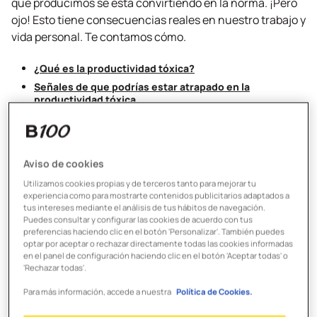
que producimos se está convirtiendo en la norma. ¡Pero
ojo! Esto tiene consecuencias reales en nuestro trabajo y
vida personal. Te contamos cómo.
¿Qué es la productividad tóxica?
Señales de que podrías estar atrapado en la
productividad tóxica
Cómo afecta a tu salud mental en el trabajo
Estrategias para combatir la hiperproductividad
¿Qué es la
Aviso de cookies
Utilizamos cookies propias y de terceros tanto para mejorar tu
productividad tóxica?
experiencia como para mostrarte contenidos publicitarios adaptados a
tus intereses mediante el análisis de tus hábitos de navegación.
Puedes consultar y configurar las cookies de acuerdo con tus
preferencias haciendo clic en el botón 'Personalizar'. También puedes
El término no es nuevo, pero ha ganado fuerza en los
optar por aceptar o rechazar directamente todas las cookies informadas
últimos años. La
productividad tóxica
es esa presión
en el panel de configuración haciendo clic en el botón 'Aceptar todas' o
'Rechazar todas'.
constante por hacer más, incluso cuando no es
necesario o saludable. Se trata de un estado en el que el
Para más información, accede a nuestra
Política de Cookies.
descanso se ve como pereza, las pausas como pérdida de