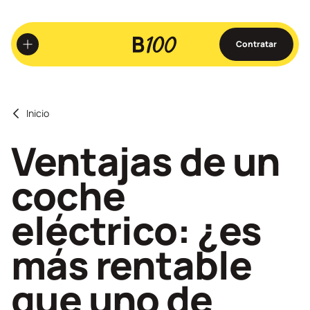
Ir
al
contenido
Contratar
principal
Inicio
Ventajas de un
coche
eléctrico: ¿es
más rentable
que uno de