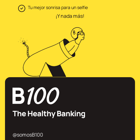
Tu mejor sonrisa para un selfie
¡Y nada más!
@somosB100