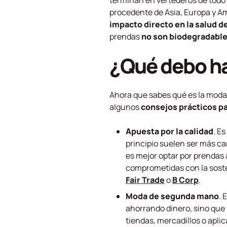
terminan en vertederos de todo
procedente de Asia, Europa y A
impacto directo en la salud de 
prendas
no son biodegradabl
¿Qué debo ha
Ahora que sabes qué es la moda f
algunos
consejos prácticos p
Apuesta por la calidad
. E
principio suelen ser más ca
es mejor optar por prendas 
comprometidas con la sosten
Fair Trade
o
B Corp
.
Moda de segunda mano
. 
ahorrando dinero, sino que
tiendas, mercadillos o apli