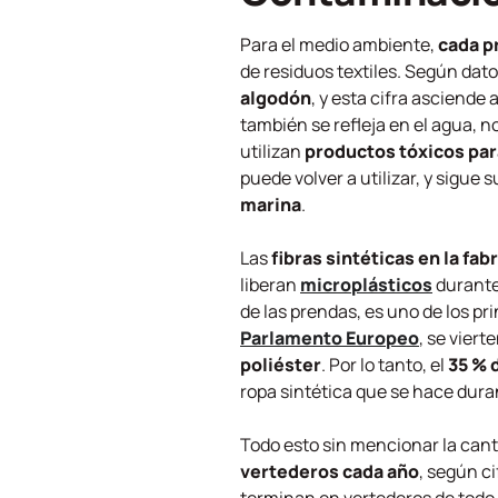
Para el medio ambiente,
cada p
de residuos textiles. Según dat
algodón
, y esta cifra asciende 
también se refleja en el agua, 
utilizan
productos tóxicos para
puede volver a utilizar, y sigu
marina
.
Las
fibras sintéticas en la fab
liberan
microplásticos
durante 
de las prendas, es uno de los p
Parlamento Europeo
, se viert
poliéster
. Por lo tanto, el
35 % 
ropa sintética que se hace dur
Todo esto sin mencionar la cant
vertederos cada año
, según c