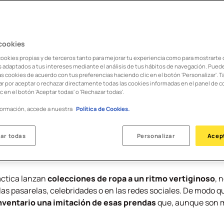
 has preguntado qué impacto tiene el fast fashion en el medio
e la moda que muchas veces se prefiere ignorar
.
st fashion?
 cookies
cookies propias y de terceros tanto para mejorar tu experiencia como para mostrarte
os adaptados a tus intereses mediante el análisis de tus hábitos de navegación. Pued
puede traducir al español como moda rápida. Consiste en un m
as cookies de acuerdo con tus preferencias haciendo clic en el botón 'Personalizar'. 
e se producen las prendas de ropa
,
por encima de la calidad
r por aceptar o rechazar directamente todas las cookies informadas en el panel de c
c en el botón 'Aceptar todas' o 'Rechazar todas'.
 constantemente a las últimas tendencias de moda, ofrecien
spechosamente bajos
.
formación, accede a nuestra
Política de Cookies.
as pueden cambiar todo su armario cada temporada y por muy p
ar todas
Personalizar
Acep
la misma forma que compramos con rapidez, también
desecha
 ropa están en buen estado y pueden ser usadas una tempora
áctica lanzan
colecciones de ropa a un ritmo vertiginoso
, 
as pasarelas, celebridades o en las redes sociales. De modo qu
inventario una imitación de esas prendas
que, aunque son m