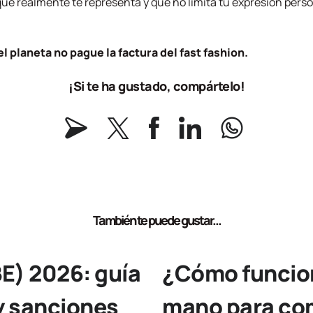
 que realmente te representa y que no limita tu expresión per
el planeta no pague la factura del fast fashion.
¡Si te ha gustado, compártelo!
También te puede gustar...
E) 2026: guía
¿Cómo funcion
y sanciones
mano para com