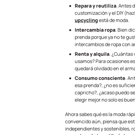
Repara y reutiliza
. Antes 
customización y el DIY (haz
upcycling
está de moda.
Intercambia ropa
. Bien di
prenda porque ya no te gust
intercambios de ropa con am
Renta y alquila
. ¿Cuántas 
usamos? Para ocasiones esp
quedará olvidado en el arma
Consumo consciente
. An
esa prenda?, ¿no es suficie
capricho?, ¿acaso puedo se
elegir mejor no solo es buen
Ahora sabes qué es la moda rápi
convencido aún, piensa que es
independientes y sostenibles, 