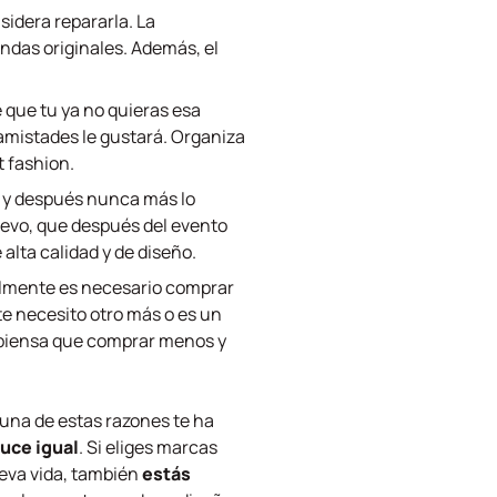
idera repararla. La
endas originales. Además, el
e que tu ya no quieras esa
 amistades le gustará. Organiza
t fashion.
a y después nunca más lo
uevo, que después del evento
alta calidad y de diseño.
realmente es necesario comprar
te necesito otro más o es un
y piensa que comprar menos y
guna de estas razones te ha
luce igual
. Si eliges marcas
eva vida, también
estás