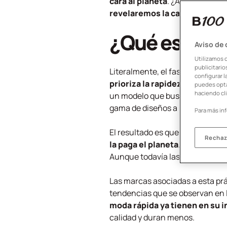
cara al planeta
. ¿Alguna vez te
revelaremos la cara oculta d
¿Qué es el fa
Aviso de
Utilizamos 
publicitari
Literalmente, el
fast fashion
se 
configurar l
prioriza la rapidez con la qu
puedes opta
haciendo cli
un modelo que busca adaptarse
gama de diseños a
precios so
Para más in
El resultado es que las person
Rechaz
la paga el planeta
. Porque de 
Aunque todavía las prendas de
Las marcas asociadas a esta pr
tendencias que se observan en l
moda rápida
ya tienen en su 
calidad y duran menos.