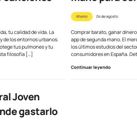
Ahorro
04 de agosto
a, tu calidad de vida. La
Comprar barato, ganar dinero 
 y de los entornos urbanos.
app de segunda mano. El merc
rotege tus pulmones y tu
los últimos estudios del secto
a filosofía […]
consumidores en España. Detr
Continuar leyendo
ral Joven
ónde gastarlo