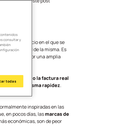
 ambiente? En este post
 contenidos
es consultar y
odelo de negocio en el que se
También
o la durabilidad de la misma. Es
onfiguración
do al consumidor una amplia
oco dinero,
pero la factura real
tar todas
mos con la misma rapidez
.
da más.
normalmente inspiradas en las
e, en pocos días, las
marcas de
ás económicas, son de peor