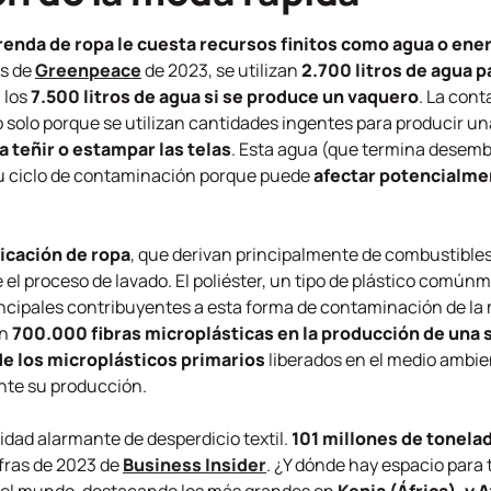
renda de ropa le cuesta recursos finitos como agua o ene
os de
Greenpeace
de 2023, se utilizan
2.700 litros de agua 
a los
7.500 litros de agua si se produce un vaquero
. La cont
no solo porque se utilizan cantidades ingentes para producir u
 teñir o estampar las telas
. Esta agua (que termina desemb
e su ciclo de contaminación porque puede
afectar potencialment
ricación de ropa
, que derivan principalmente de combustibles 
el proceso de lavado. El poliéster, un tipo de plástico comú
rincipales contribuyentes a esta forma de contaminación de la
en
700.000 fibras microplásticas en la producción de una s
de los microplásticos primarios
liberados en el medio ambie
ante su producción.
idad alarmante de desperdicio textil.
101 millones de tonela
ifras de 2023 de
Business Insider
. ¿Y dónde hay espacio para