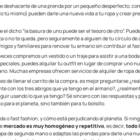
de deshacerte de una prenda por un pequeño desperfecto, cons
lo tú mismo) pueden darle una nueva vida a tu ropa y crear pr
ce el dicho “la basura de uno puede ser el tesoro de otro”. Pued
a o no te queda, pero seguramente a alguien de tu círculo de
igos y familiares para renovar tu armario sin contribuir al fas
veces compramos un vestido o un traje para asistir a una bod
eciales, puedes alquilar tu outfit en lugar de comprar uno n
rio. Muchas empresas ofrecen servicios de alquiler de ropa de 
tes de llenar el carrito de la compra, es mejor preguntarse ¿
nte con los tres abrigos que ya tengo en el armario?, ¿realmen
guir usando lo que ya tengo? Sé sincero con las respuestas 
o para el planeta, sino también para tu bolsillo.
da o fast fashion, y cómo está perjudicando al planeta. Si nin
te
mercado es muy homogéneo y repetitivo
, es decir,
todo 
ropa de segunda mano o adaptas las prendas para darle una nu