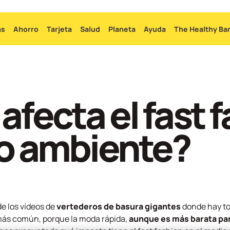
Ir
al
as
Ahorro
Tarjeta
Salud
Planeta
Ayuda
The Healthy Ba
contenido
principal
fecta el fast 
io ambiente?
e los vídeos de
vertederos de basura gigantes
donde hay t
 más común, porque la moda rápida,
aunque es más barata par