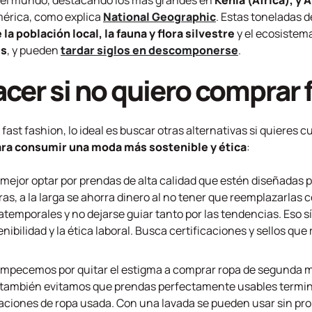
 el mundo, destacando los más grandes en
Kenia (África), y 
mérica, como explica
National Geographic
. Estas toneladas 
la población local, la fauna y flora silvestre
y el ecosistema
es
, y pueden
tardar siglos en descomponerse
.
cer si no quiero comprar 
ast fashion, lo ideal es buscar otras alternativas si quieres c
ara consumir una moda más sostenible y ética
:
s mejor optar por prendas de alta calidad que estén diseñadas
ras, a la larga se ahorra dinero al no tener que reemplazarlas 
atemporales y no dejarse guiar tanto por las tendencias. Eso s
ibilidad y la ética laboral. Busca certificaciones y sellos qu
Empecemos por quitar el estigma a comprar ropa de segunda 
 también evitamos que prendas perfectamente usables termine
caciones de ropa usada. Con una lavada se pueden usar sin pro