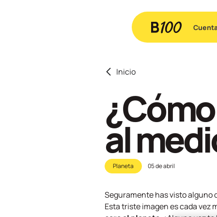
Cuent
Inicio
¿Cómo a
al med
Planeta
05 de abril
Seguramente has visto alguno d
Esta triste imagen es cada vez