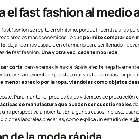
 el fast fashion al medio
fast fashion se repite en sí mismo, porque incentiva a las per
rece precios más económicos, lo que
permite comprar con m
nte
, dejando más espacio en el armario para ser llenado nuev
s de fast fashion.
Una y otra vez, cada temporada
.
 ser corta
, pero además la moda rápida afecta negativamente
 está constantemente expuesto a nuevas tendencias por precio
de menor aprecio por la ropa, viéndolas como objetos de
n coste. Para mantener precios bajos y tiempos de producción
ácticas de manufactura que pueden ser cuestionables
de
 una perspectiva ambiental. En algunos casos, incluso, usan
diciones laborales precarias, como explica un estudio de la
Un
n de la moda rápida