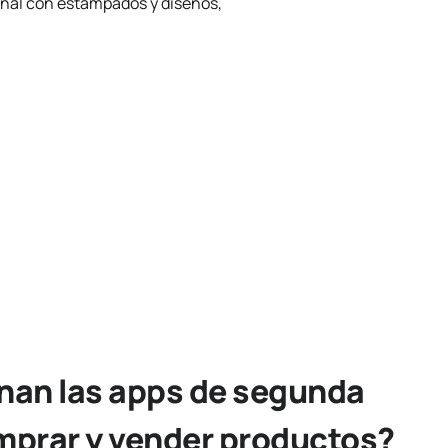
sonal con estampados y diseños,
an las apps de segunda
prar y vender productos?