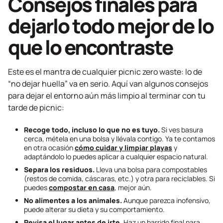
Consejos finales para
dejarlo todo mejor de lo
que lo encontraste
Este es el mantra de cualquier picnic
zero waste
: lo de
“no dejar huella” va en serio. Aquí van algunos consejos
para dejar el entorno aún más limpio al terminar con tu
tarde de picnic:
Recoge todo, incluso lo que no es tuyo.
Si ves basura
cerca, métela en una bolsa y llévala contigo. Ya te contamos
en otra ocasión
cómo cuidar y limpiar playas
y
adaptándolo lo puedes aplicar a cualquier espacio natural.
Separa los residuos.
Lleva una bolsa para compostables
(restos de comida, cáscaras, etc.) y otra para reciclables. Si
puedes
compostar en casa
, mejor aún.
No alimentes a los animales.
Aunque parezca inofensivo,
puede alterar su dieta y su comportamiento.
Revisa el lugar antes de irte.
Haz un barrido final para