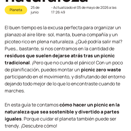
25 de
- Actualizado el
05 de mayo de 2026 a las
Planeta
junio
17:26:49
El buen tiempo es la excusa perfecta para organizar un
planazo al aire libre: sol, manta, buena compañía y un
picoteo rico en plena naturaleza. ¿Qué podría salir mal?
Pues… bastante, si nos centramos en la cantidad de
residuos que suelen dejarse atrás tras un picnic
tradicional
. ¡Pero que no cunda el pánico! Con un poco
de planificación, puedes montar un
picnic
zero waste
participando en el movimiento, y disfrutando del entorno
dejando todo mejor de lo que lo encontraste cuando te
marches.
En esta guía te contamos
cómo hacer un picnic en la
naturaleza que sea sostenible y divertido a partes
iguales
. Porque cuidar el planeta también puede ser
trendy
. ¡Descubre cómo!