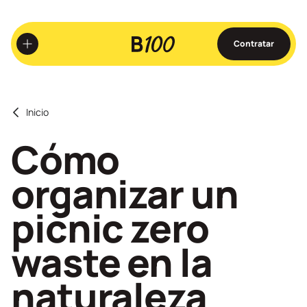
Ir
al
contenido
Contratar
principal
Inicio
Cómo
organizar un
picnic zero
waste en la
naturaleza