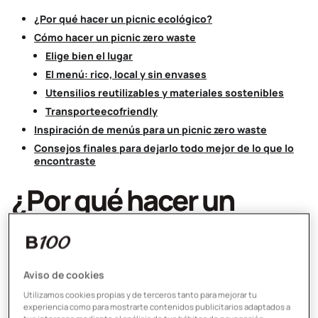
¿Por qué hacer un picnic ecológico?
Cómo hacer un picnic zero waste
Elige bien el lugar
El menú: rico, local y sin envases
Utensilios reutilizables y materiales sostenibles
Transporte
ecofriendly
Inspiración de menús para un picnic zero waste
Consejos finales para dejarlo todo mejor de lo que lo
encontraste
¿Por qué hacer un
picnic ecológico?
Primero, vamos con lo básico: un picnic ecológico no solo
Aviso de cookies
es una opción más responsable, sino también
una forma
Utilizamos cookies propias y de terceros tanto para mejorar tu
de conectar con los espacios verdes
. Nada de
experiencia como para mostrarte contenidos publicitarios adaptados a
plásticos de un solo uso, servilletas voladoras o