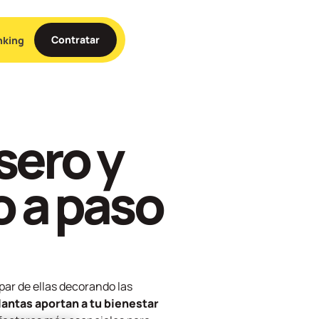
Contratar
nking
sero y
o a paso
par de ellas decorando las
lantas aportan a tu bienestar