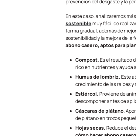
prevención del desgaste y la pérd
En este caso, analizaremos más 
sostenible
muy fácil de realiza
forma gradual, además de mejora
sostenibilidad y la mejora de la
abono casero, aptos para pla
Compost.
Es el resultado 
rico en nutrientes y ayuda 
Humus de lombriz.
Este ab
crecimiento de las raíces y
Estiércol.
Proviene de anim
descomponer antes de aplica
Cáscaras de plátano
. Apo
de plátano en trozos pequeñ
Hojas secas.
Reduce el des
cómo hacer abono casero