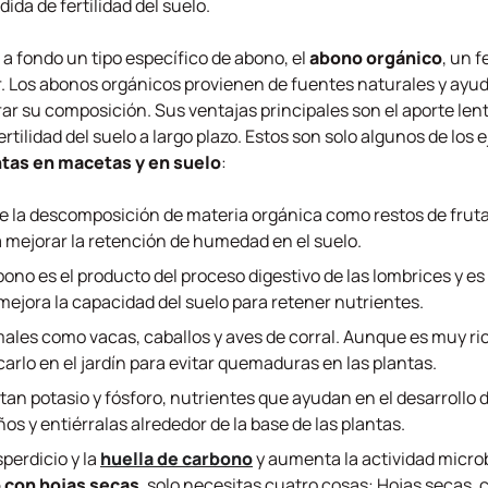
ida de fertilidad del suelo.
a fondo un tipo específico de abono, el
abono orgánico
, un 
r. Los abonos orgánicos provienen de fuentes naturales y ayud
r su composición. Sus ventajas principales son el aporte lent
 fertilidad del suelo a largo plazo. Estos son solo algunos de l
ntas en macetas y en suelo
:
de la descomposición de materia orgánica como restos de frutas
a mejorar la retención de humedad en el suelo.
ono es el producto del proceso digestivo de las lombrices y es
 mejora la capacidad del suelo para retener nutrientes.
ales como vacas, caballos y aves de corral. Aunque es muy ric
rlo en el jardín para evitar quemaduras en las plantas.
rtan potasio y fósforo, nutrientes que ayudan en el desarrollo d
os y entiérralas alrededor de la base de las plantas.
perdicio y la
huella de carbono
y aumenta la actividad microb
 con hojas secas
, solo necesitas cuatro cosas: Hojas secas, c