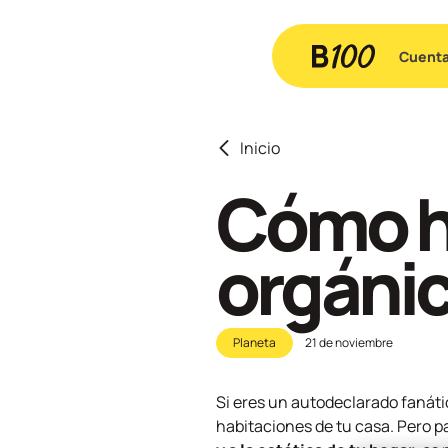
Cuent
Inicio
Cómo h
orgánic
Planeta
21 de noviembre
Si eres un autodeclarado fanáti
habitaciones de tu casa. Pero pa