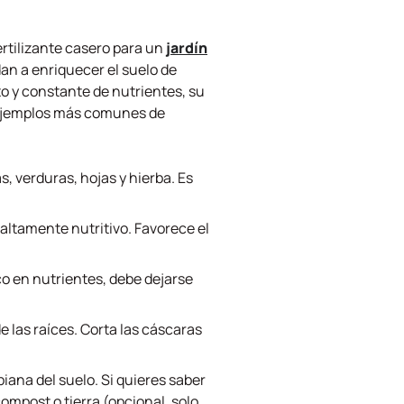
fertilizante casero para un
jardín
an a enriquecer el suelo de
o y constante de nutrientes, su
os ejemplos más comunes de
, verduras, hojas y hierba. Es
 altamente nutritivo. Favorece el
o en nutrientes, debe dejarse
e las raíces. Corta las cáscaras
iana del suelo. Si quieres saber
ompost o tierra (opcional, solo