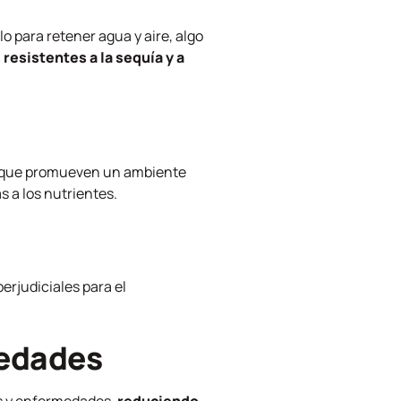
o para retener agua y aire, algo
resistentes a la sequía y a
os que promueven un ambiente
as a los nutrientes.
erjudiciales para el
medades