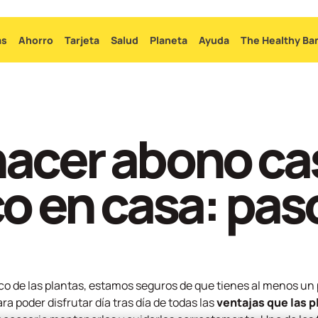
Ir
al
as
Ahorro
Tarjeta
Salud
Planeta
Ayuda
The Healthy Ba
contenido
principal
acer abono ca
o en casa: pas
co de las plantas, estamos seguros de que tienes al menos un 
ra poder disfrutar día tras día de todas las
ventajas que las p