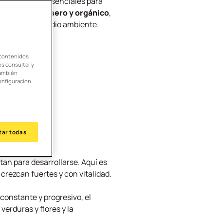
 factores más esenciales para
cer abono casero y orgánico
,
getales y el medio ambiente.
 contenidos
es consultar y
También
onfiguración
tar todas
tan para desarrollarse. Aquí es
 crezcan fuertes y con vitalidad.
onstante y progresivo, el
erduras y flores y la