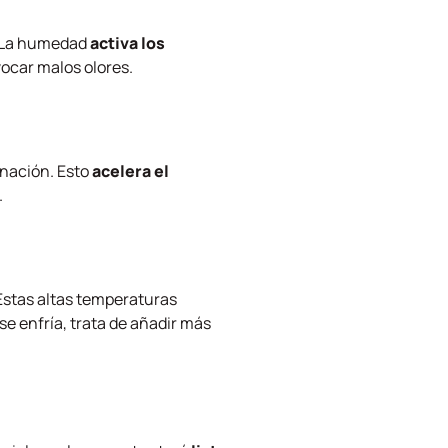
. La humedad
activa los
vocar malos olores.
enación. Esto
acelera el
.
Estas altas temperaturas
se enfría, trata de añadir más