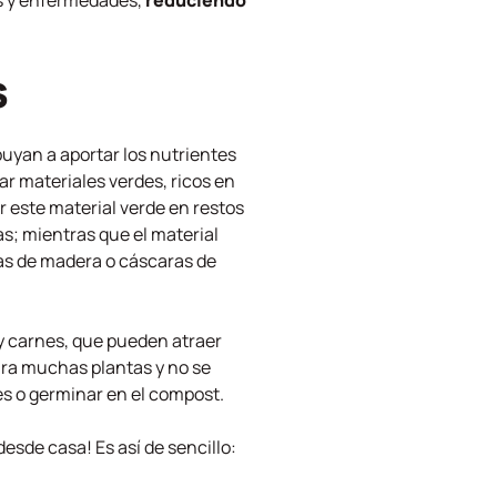
as y enfermedades,
reduciendo
s
uyan a aportar los nutrientes
r materiales verdes, ricos en
r este material verde en restos
as; mientras que el material
llas de madera o cáscaras de
 y carnes, que pueden atraer
ara muchas plantas y no se
s o germinar en el compost.
esde casa! Es así de sencillo: