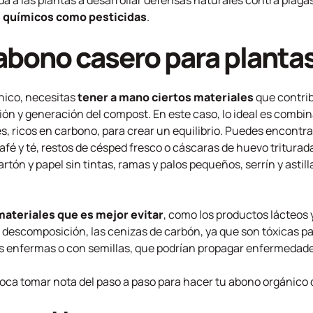
da a las plantas a desarrollar defensas naturales contra plag
s químicos como pesticidas
.
bono casero para planta
nico, necesitas
tener a mano ciertos materiales
que contrib
ón y generación del compost. En este caso, lo ideal es combina
s, ricos en carbono, para crear un equilibrio. Puedes encontra
café y té, restos de césped fresco o cáscaras de huevo triturad
rtón y papel sin tintas, ramas y palos pequeños, serrín y asti
ateriales que es mejor evitar
, como los productos lácteos
de descomposición, las cenizas de carbón, ya que son tóxicas p
s enfermas o con semillas, que podrían propagar enfermedade
oca tomar nota del paso a paso para hacer tu abono orgánico d