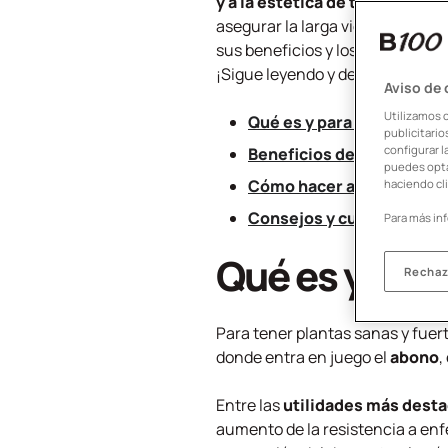
y a la estética de tu hogar
, es
asegurar la larga vida de nues
sus beneficios y los motivos po
¡Sigue leyendo y descúbrelo!
Aviso de
Utilizamos 
Qué es y para qué sirve e
publicitari
configurar l
Beneficios del abono org
puedes opta
Cómo hacer abono casero
haciendo cli
Consejos y cuidados ecol
Para más in
Qué es y para
Rechaz
Para tener plantas sanas y fuer
donde entra en juego el
abono
,
Entre las
utilidades más dest
aumento de la resistencia a enfe