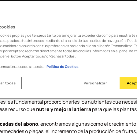
 necesario mantenerlas y cuidarlas correctamente. Uno de los
tras compañeras verdes es el abono. Hoy exploraremos
cómo ha
r los que se considera una gran opción para cuidar nuestros ve
 cookies
cookies propias y de terceros tanto para mejorar tu experiencia como para mostrarte
l abono
os adaptados a tus intereses mediante el análisis de tus hábitos de navegación. Pued
as cookies de acuerdo con tus preferencias haciendo clic en el botón 'Personalizar'. 
ánico
r por aceptar o rechazar directamente todas las cookies informadas en el panel de c
 para plantas
c en el botón 'Aceptar todas' o 'Rechazar todas'.
ógicos para plantas
formación, accede a nuestra
Política de Cookies.
 qué sirve el abono
ar todas
Personalizar
Acep
tes, es fundamental proporcionarles los nutrientes que necesi
 ese recurso que
nutre y mejora la tierra
para que las plantas
acadas del abono
, encontramos algunas como el crecimiento c
rmedades o plagas, el incremento de la producción de frutas, v