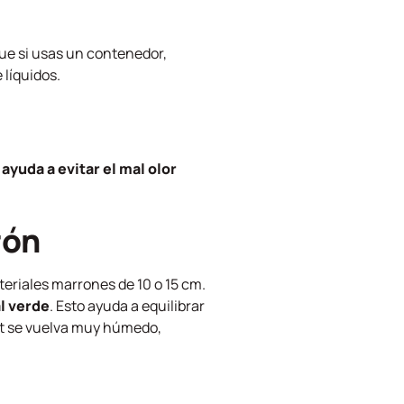
que si usas un contenedor,
 líquidos.
y
ayuda a evitar el mal olor
rón
eriales marrones de 10 o 15 cm.
al verde
. Esto ayuda a equilibrar
st se vuelva muy húmedo,