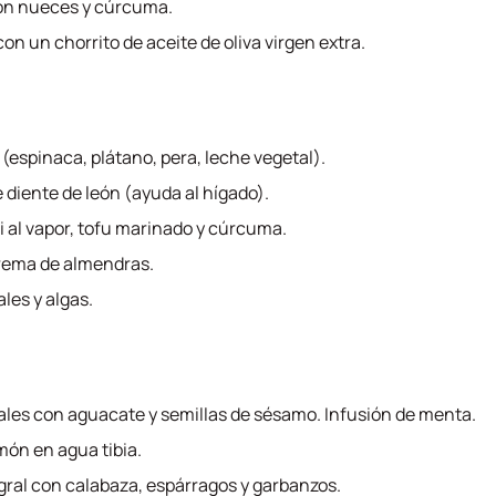
con nueces y cúrcuma.
on un chorrito de aceite de oliva virgen extra.
(espinaca, plátano, pera, leche vegetal).
e diente de león (ayuda al hígado).
i al vapor, tofu marinado y cúrcuma.
rema de almendras.
les y algas.
rales con aguacate y semillas de sésamo. Infusión de menta.
món en agua tibia.
egral con calabaza, espárragos y garbanzos.