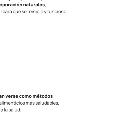
depuración naturales
,
 para que se reinicie y funcione
rían verse como métodos
 alimenticios más saludables,
a la salud.