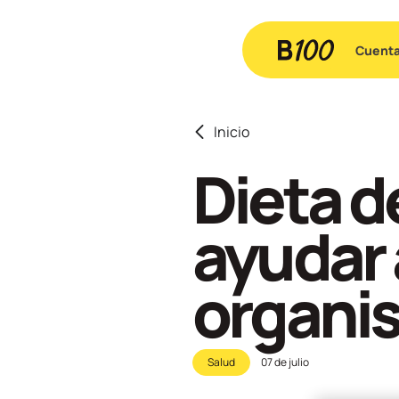
Cuent
Inicio
Dieta d
ayudar 
organi
Salud
07 de julio