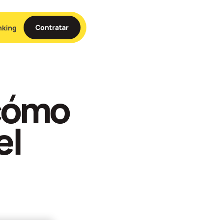
Contratar
nking
 cómo
el