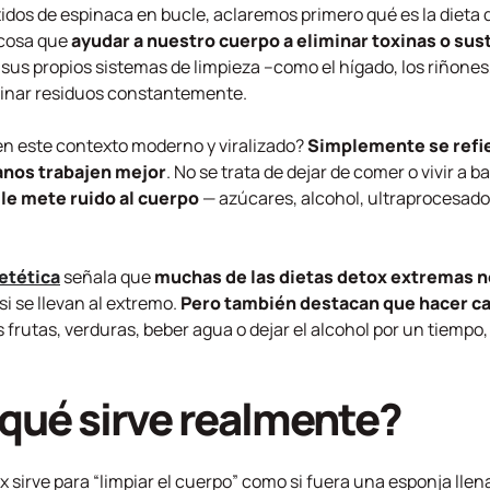
idos de espinaca en bucle, aclaremos primero qué es la dieta d
a cosa que
ayudar a nuestro cuerpo a eliminar toxinas o sus
sus propios sistemas de limpieza –como el hígado, los riñones, e
iminar residuos constantemente.
en este contexto moderno y viralizado?
Simplemente se refie
anos trabajen mejor
. No se trata de dejar de comer o vivir a
 le mete ruido al cuerpo
— azúcares, alcohol, ultraprocesad
etética
señala que
muchas de las dietas detox extremas no
 se llevan al extremo.
Pero también destacan que hacer ca
frutas, verduras, beber agua o dejar el alcohol por un tiempo
 qué sirve realmente?
sirve para “limpiar el cuerpo” como si fuera una esponja llena 