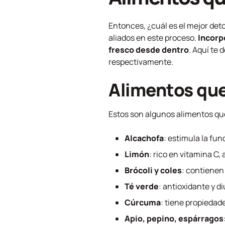
Entonces, ¿cuál es el mejor det
aliados en este proceso.
Incorp
fresco desde dentro
. Aquí te
respectivamente.
Alimentos qu
Estos son algunos alimentos que 
Alcachofa
: estimula la fu
Limón
: rico en vitamina C,
Brócoli y coles
: contienen
Té verde
: antioxidante y di
Cúrcuma
: tiene propiedad
Apio, pepino, espárragos