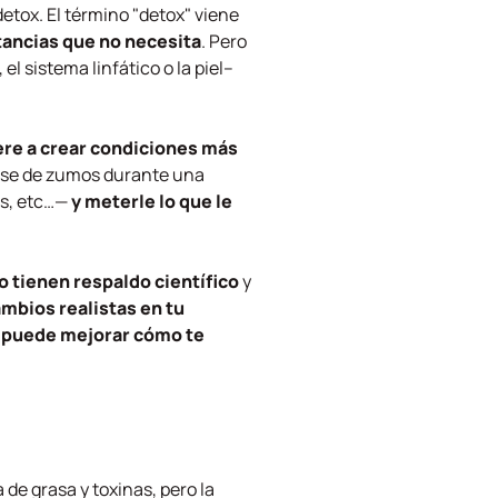
etox. El término "detox" viene
tancias que no necesita
. Pero
l sistema linfático o la piel–
re a crear condiciones más
 base de zumos durante una
os, etc…—
y meterle lo que le
 tienen respaldo científico
y
mbios realistas en tu
,
puede mejorar cómo te
de grasa y toxinas, pero la