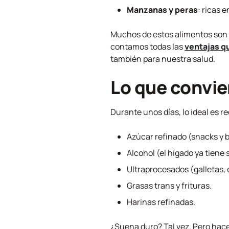
Manzanas y peras
: ricas e
Muchos de estos alimentos son 
contamos todas las
ventajas qu
también para nuestra salud.
Lo que convie
Durante unos días, lo ideal es r
Azúcar refinado (snacks y b
Alcohol (el hígado ya tiene 
Ultraprocesados (galletas,
Grasas trans y frituras.
Harinas refinadas.
¿Suena duro? Tal vez. Pero hace