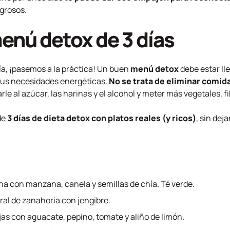
igrosos.
enú detox de 3 días
ría, ¡pasemos a la práctica! Un buen
menú detox
debe estar ll
 tus necesidades energéticas.
No se trata de eliminar comida
arle al azúcar, las harinas y el alcohol y meter más vegetales, f
de
3 días de dieta detox
con platos reales (y ricos)
, sin dej
ena con manzana, canela y semillas de chía. Té verde.
ral de zanahoria con jengibre.
jas con aguacate, pepino, tomate y aliño de limón.