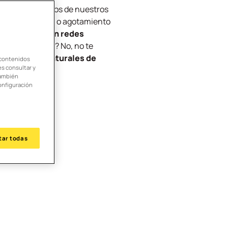
dormir acompañados de nuestros
etapa de excesos o agotamiento
 tan sonado en redes
 o es puro humo? No, no te
os procesos naturales de
 contenidos
es consultar y
También
onfiguración
tar todas