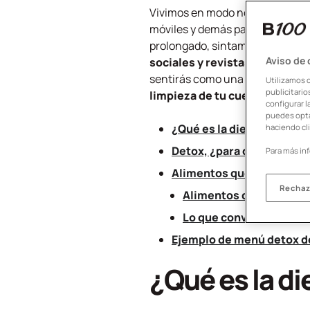
Vivimos en modo
non-stop
: com
móviles y demás pantallas... Y 
prolongado, sintamos la necesi
Aviso de
sociales y revistas: la dieta 
sentirás como una persona nuev
Utilizamos 
publicitari
limpieza de tu cuerpo
si lo ha
configurar l
puedes opta
¿Qué es la dieta detox?
haciendo cli
Detox, ¿para qué sirve r
Para más in
Alimentos que ayudan a 
Rechaz
Alimentos que depuran
Lo que conviene evitar
Ejemplo de menú detox de
¿Qué es la di