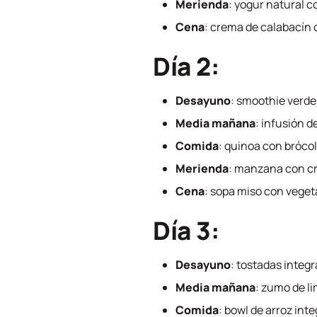
Merienda
: yogur natural 
Cena
: crema de calabacín c
Día 2:
Desayuno
: smoothie verde 
Media mañana
: infusión d
Comida
: quinoa con brócol
Merienda
: manzana con c
Cena
: sopa miso con vegeta
Día 3:
Desayuno
: tostadas integ
Media mañana
: zumo de li
Comida
: bowl de arroz int