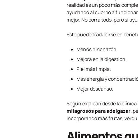
realidad es un poco más complej
ayudando al cuerpo a funcionar 
mejor. No borra todo, pero sí ayu
Esto puede traducirse en benef
Menos hinchazón.
Mejora en la digestión.
Piel más limpia.
Más energía y concentraci
Mejor descanso.
Según explican desde la clínica 
milagrosos para adelgazar
, p
incorporando más frutas, verdura
Alimentos qu