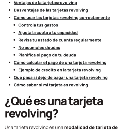
Ventajas de la tarjetas
revolving
Desventajas de las tarjetas
revolving
Cómo usar las tarjetas
revolving
correctamente
Controla tus gastos
Ajusta la cuota a tu capacidad
Revisa tu estado de cuenta regularmente
No acumules deudas
Planifica el pago de tu deuda
Cómo calcular el pago de una tarjeta
revolving
Ejemplo de crédito en la tarjeta revolving
Qué pasa si dejo de pagar una tarjeta
revolving
Cómo saber si mi tarjeta es
revolving
¿Qué es una tarjeta
revolving
?
Una tarjeta
revolving
es una
modalidad de tarjeta de