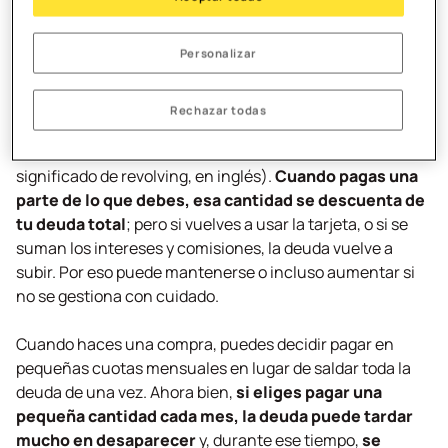
Cómo funcionan las
Personalizar
tarjetas
revolving
Rechazar todas
Entender cómo funciona una tarjeta
revolving
es simple:
la deuda se va “renovando” cada mes
(de ahí el
significado de
revolving
, en inglés).
Cuando pagas una
parte de lo que debes, esa cantidad se descuenta de
tu deuda total
; pero si vuelves a usar la tarjeta, o si se
suman los intereses y comisiones, la deuda vuelve a
subir. Por eso puede mantenerse o incluso aumentar si
no se gestiona con cuidado.
Cuando haces una compra, puedes decidir pagar en
pequeñas cuotas mensuales en lugar de saldar toda la
deuda de una vez. Ahora bien,
si eliges pagar una
pequeña cantidad cada mes, la deuda puede tardar
mucho en desaparecer
y, durante ese tiempo,
se