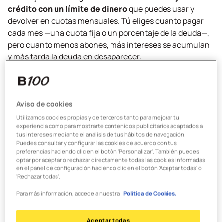
crédito con un límite de dinero
que puedes usar y
devolver en cuotas mensuales. Tú eliges cuánto pagar
cada mes —una cuota fija o un porcentaje de la deuda—,
pero cuanto menos abones, más intereses se acumulan
y más tarda la deuda en desaparecer.
Lo característico de estas tarjetas es que tú decides
cómo quieres pagar ese dinero: puedes
elegir una cuota
fija cada mes o pagar un porcentaje del total que
Aviso de cookies
debes
(aunque esta opción puede estar sujeta a las
Utilizamos cookies propias y de terceros tanto para mejorar tu
experiencia como para mostrarte contenidos publicitarios adaptados a
condiciones del banco o el
tipo de tarjeta
).
tus intereses mediante el análisis de tus hábitos de navegación.
Puedes consultar y configurar las cookies de acuerdo con tus
Este sistema, conocido como
pago aplazado de
preferencias haciendo clic en el botón 'Personalizar'. También puedes
optar por aceptar o rechazar directamente todas las cookies informadas
revolving
, te permite
fraccionar tus compras en lugar
en el panel de configuración haciendo clic en el botón 'Aceptar todas' o
de abonar todo el importe al final del mes
. Y, como
'Rechazar todas'.
explica el
Banco de España
, lo mejor es que puedes
Para más información, accede a nuestra
Política de Cookies.
cambiar esta cuota si lo necesitas,
siempre dentro de
unos mínimos que pone el banco emisor
.
Aceptar todas