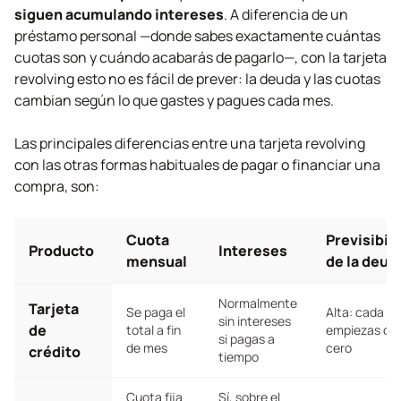
siguen acumulando intereses
. A diferencia de un
préstamo personal —donde sabes exactamente cuántas
cuotas son y cuándo acabarás de pagarlo—, con la tarjeta
revolving
esto no es fácil de prever: la deuda y las cuotas
cambian según lo que gastes y pagues cada mes.
Las principales diferencias entre una tarjeta
revolving
con las otras formas habituales de pagar o financiar una
compra, son:
Cuota
Previsibil
Producto
Intereses
mensual
de la deud
Normalmente
Tarjeta
Se paga el
Alta: cada m
sin intereses
de
total a fin
empiezas de
si pagas a
de mes
cero
crédito
tiempo
Cuota fija
Sí, sobre el