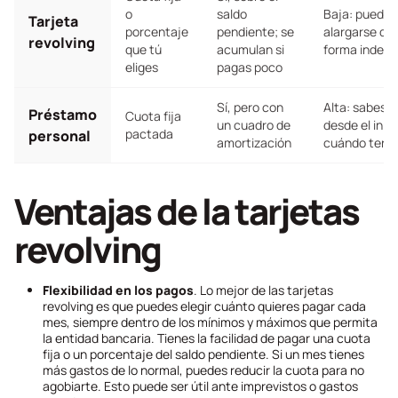
o
saldo
Baja: puede
Tarjeta
porcentaje
pendiente; se
alargarse de
revolving
que tú
acumulan si
forma indefin
eliges
pagas poco
Sí, pero con
Alta: sabes
Préstamo
Cuota fija
un cuadro de
desde el inici
pactada
personal
amortización
cuándo term
Ventajas de la tarjetas
revolving
Flexibilidad en los pagos
. Lo mejor de las tarjetas
revolving
es que puedes elegir cuánto quieres pagar cada
mes, siempre dentro de los mínimos y máximos que permita
la entidad bancaria. Tienes la facilidad de pagar una cuota
fija o un porcentaje del saldo pendiente. Si un mes tienes
más gastos de lo normal, puedes reducir la cuota para no
agobiarte. Esto puede ser útil ante imprevistos o gastos