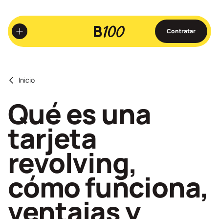
Ir
al
contenido
Contratar
principal
Inicio
Qué es una
tarjeta
revolving,
cómo funciona,
ventajas y