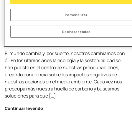
Top influencers de la sostenibilidad y la
Personalizar
ecología
Rechazar todas
Planeta
11 de septiembre
- Actualizado el
01 de octubre de 2025
El mundo cambia y, por suerte, nosotros cambiamos con
él. En los últimos años la ecología y la sostenibilidad se
han puesto en el centro de nuestras preocupaciones,
creando conciencia sobre los impactos negativos de
nuestras acciones en el medio ambiente. Cada vez nos
preocupa más nuestra huella de carbono y buscamos
soluciones para que […]
Continuar leyendo